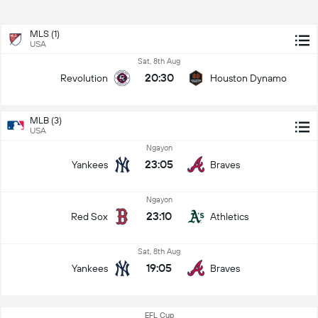
MLS (1)
USA
Sat, 8th Aug
20:30
Revolution
Houston Dynamo
MLB (3)
USA
Ngayon
23:05
Yankees
Braves
Ngayon
23:10
Red Sox
Athletics
Sat, 8th Aug
19:05
Yankees
Braves
EFL Cup