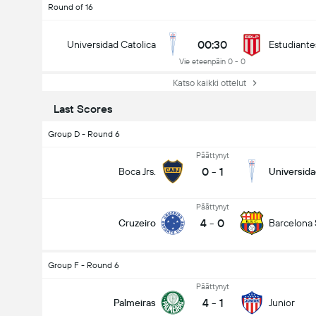
Round of 16
00:30
Universidad Catolica
Estudiante
Vie eteenpäin 0 - 0
Katso kaikki ottelut
Last Scores
Group D - Round 6
Päättynyt
0
-
1
Boca Jrs.
Universida
Päättynyt
4
-
0
Cruzeiro
Barcelona
Group F - Round 6
Päättynyt
4
-
1
Palmeiras
Junior