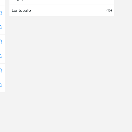
Lentopallo
(
16
)