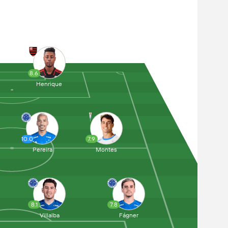
8.6
Henrique
10.0
7.9
Pereira
Montes
8.1
7.8
Villalba
Fágner