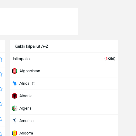
Kaikki kilpailut A-Z
Jalkapallo
(
3
/216
)
Afghanistan
Africa
(
1
)
Albania
Algeria
America
Andorra