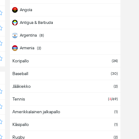
Angola
Antigua & Barbuda
Argentina
(
8
)
Armenia
(
2
)
Koripallo
Aruba
(
24
)
Baseball
(
30
)
Jääkiekko
(
2
)
Tennis
(
4
/69
)
Amerikkalainen jalkapallo
(
1
)
Käsipallo
(
1
)
Rugby
(
2
)