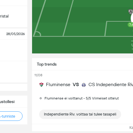
istal
7.
28/05/2026
Top trends
11/08
Fluminense
VS
CS Independiente Ri
Fluminense ei voittanut - 5/5 Viimeiset ottelut
stollesi
Independiente Riv. voittaa tai tulee tasapeli
tunniste
Ka