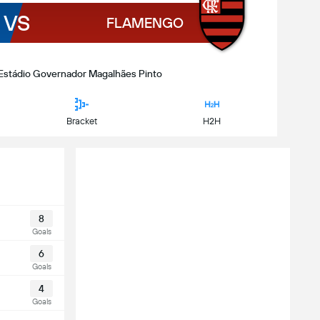
VS
FLAMENGO
 | Estádio Governador Magalhães Pinto
Bracket
H2H
8
Goals
6
Goals
4
Goals