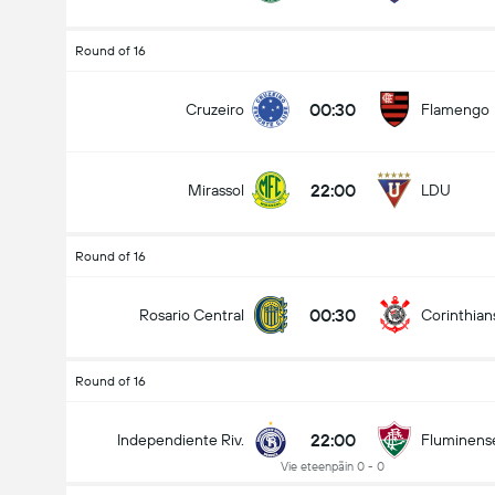
CONMEBOL Libertadores
Round of 16
12/08
22:00
Palmeiras
Cerro Porteño
00:30
Cruzeiro
Flamengo
Who will win?
22:00
Mirassol
LDU
as
Tasapeli
Cerro Porteño
Round of 16
00:30
Rosario Central
Corinthian
Round of 16
22:00
Independiente Riv.
Fluminens
Vie eteenpäin 0 - 0