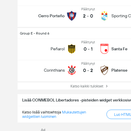
Päättynyt
2
-
0
Cerro Porteño
Sporting Cr
Group E - Round 6
Päättynyt
0
-
1
Peñarol
Santa Fe
Päättynyt
0
-
2
Corinthians
Platense
Katso kaikki tulokset
Lisää CONMEBOL Libertadores -pisteiden widget verkkosivu
Katso lisää vaihtoehtoja
Mukautettujen
Luo HTML-
widgettien luominen
Ad