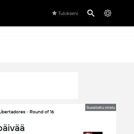
Tulokseni
Suositeltu ottelu
ertadores - Round of 16
päivää