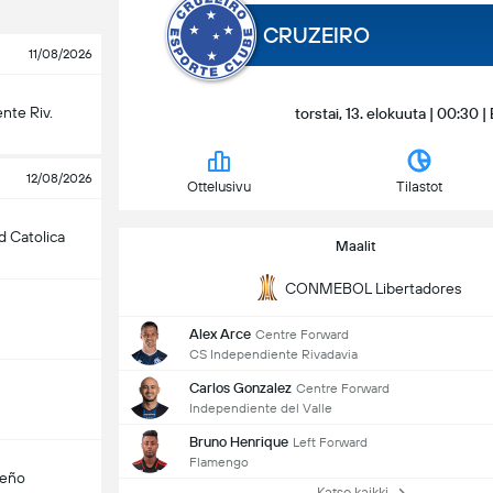
CRUZEIRO
11/08/2026
nte Riv.
torstai, 13. elokuuta | 00:30
12/08/2026
Ottelusivu
Tilastot
d Catolica
Maalit
CONMEBOL Libertadores
Alex Arce
Centre Forward
CS Independiente Rivadavia
Carlos Gonzalez
Centre Forward
Independiente del Valle
Bruno Henrique
Left Forward
Flamengo
teño
Katso kaikki