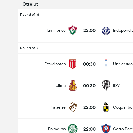
Ottelut
Round of 16
22:00
Fluminense
Independie
Round of 16
00:30
Estudiantes
Universida
00:30
Tolima
IDV
22:00
Platense
Coquimbo
22:00
Palmeiras
Cerro Por