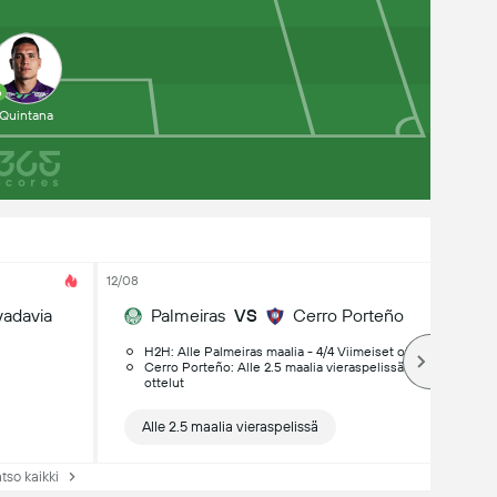
6
Quintana
12/08
vadavia
Palmeiras
VS
Cerro Porteño
H2H: Alle Palmeiras maalia - 4/4 Viimeiset ottelut
Cerro Porteño: Alle 2.5 maalia vieraspelissä - 4/5 Viimeiset
ottelut
Alle 2.5 maalia vieraspelissä
tso kaikki