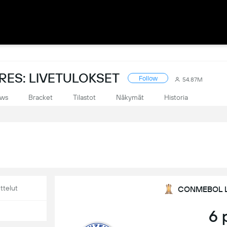
ES: LIVETULOKSET
Follow
54.87M
ws
Bracket
Tilastot
Näkymät
Historia
ttelut
CONMEBOL Lib
6 