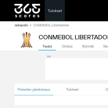
Tulokset
Jalkapallo
CONMEBOL Libertadores
CONMEBOL LIBERTADOR
Tiedot
Ottelut
Ryhmät
Ne
Ad
Pisteiden yleiskatsaus
Tulokset
O