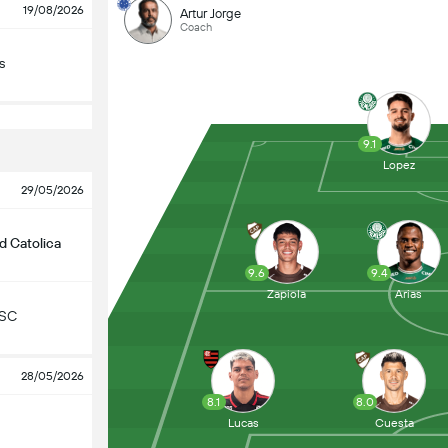
19/08/2026
Artur Jorge
Coach
s
9.1
Lopez
29/05/2026
d Catolica
9.6
9.4
Zapiola
Arias
 SC
28/05/2026
8.1
8.0
Lucas
Cuesta