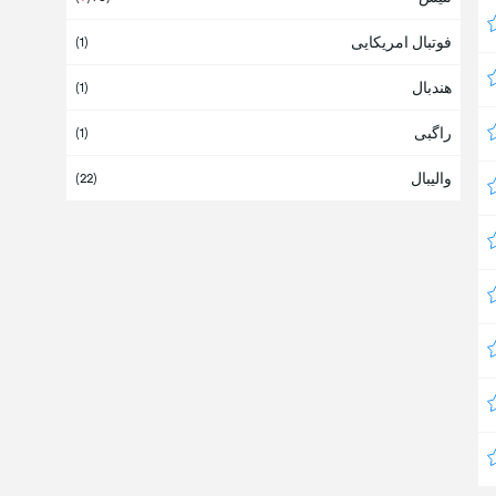
فوتبال امریکایی
(
1
)
هندبال
(
1
)
راگبی
(
1
)
والیبال
(
22
)