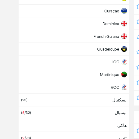
Curaçao
Dominica
French Guiana
Guadeloupe
IOC
Martinique
ROC
بسکتبال
Stay Home
(
25
)
بیسبال
(
5
/32
)
هاکی
تنیس
(
9
/78
)