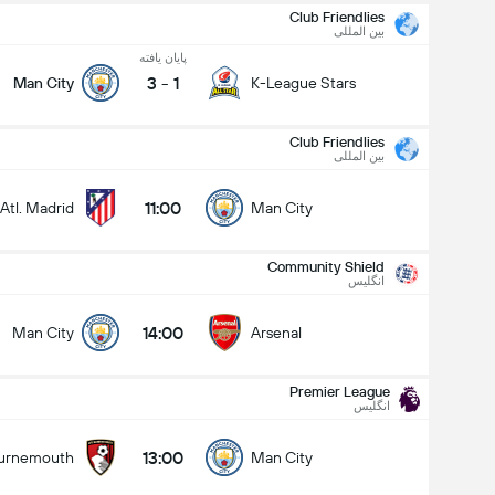
Club Friendlies
بین المللی
پایان یافته
3
-
1
Man City
K-League Stars
Club Friendlies
بین المللی
Community Shield
11:00
Atl. Madrid
Man City
16/08
14:00
Man City
Arsenal
Community Shield
انگلیس
کل گل های بازی (2.5)
14:00
Man City
Arsenal
Premier League
زیر
بالا
انگلیس
13:00
urnemouth
Man City