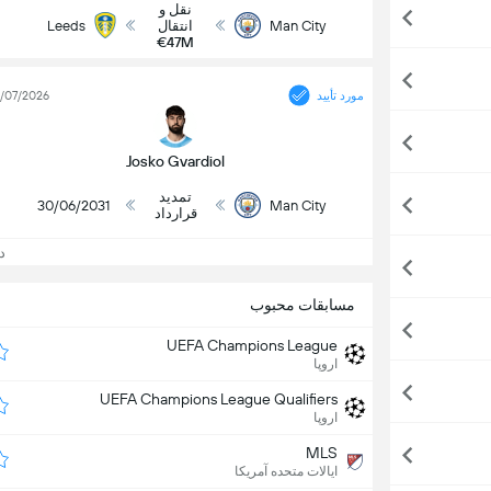
نقل و
Man City
انتقال
Leeds
€47M
مورد تأیید
/07/2026
Josko Gvardiol
تمدید
30/06/2031
Man City
قرارداد
د
مسابقات محبوب
UEFA Champions League
اروپا
UEFA Champions League Qualifiers
اروپا
MLS
ایالات متحده آمریکا