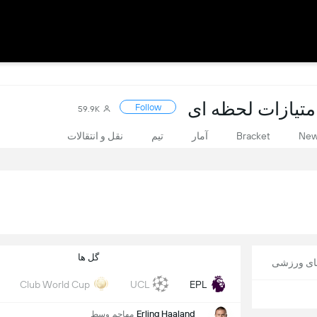
Follow
59.9K
Ne
Bracket
آمار
تیم
نقل و انتقالات
گل ها
های ورزشی
Club World Cup
UCL
EPL
Erling Haaland
مهاجم وسط