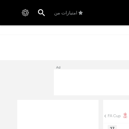
امتیازات من
Ad
FA Cup
27