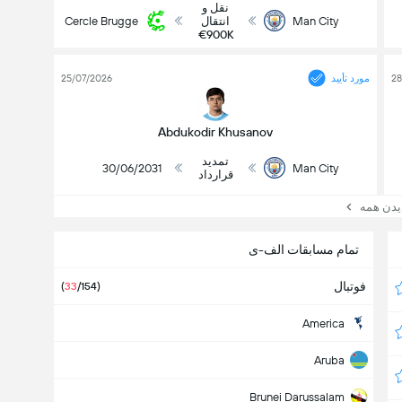
نقل و
Man City
انتقال
Cercle Brugge
€900K
28
مورد تأیید
25/07/2026
Abdukodir Khusanov
تمدید
30/06/2031
Man City
قرارداد
یدن همه
تمام مسابقات الف-ی
فوتبال
(
33
/154
)
America
Aruba
Brunei Darussalam