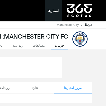
امتیازها
فوتبال
Manchester City
MANCHESTER CITY FC: امتیازات لحظه ای
جزییات
مسابقات
رده بندی
ws
مرور امتیازها
نتایج
رویداد