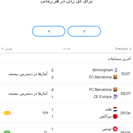
برای گل زدن در هر زمانی
X
V
Previous
بعدی
آخرین مسابقات
Birmingham
2
31/07
آمارها در دسترس نیستند
FC Barcelona
2
FC Barcelona
4
24/07
آمارها در دسترس نیستند
CE Europa
1
هلند
1
29/06
109
6.3
مراکش
1
تونس
1
25/06
71
7.0