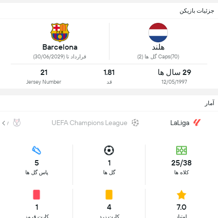
جزئیات بازیکن
هلند
Barcelona
Caps(70) گل ها (2)
قرارداد تا (30/06/2029)
29 سال ها
1.81
21
12/05/1997
قد
Jersey Number
آمار
Rey
UEFA Champions League
LaLiga
5
1
25/38
کلاه ها
گل ها
پاس گل ها
1
4
7.0
امتیاز
کارت زرد
کارت قرمز