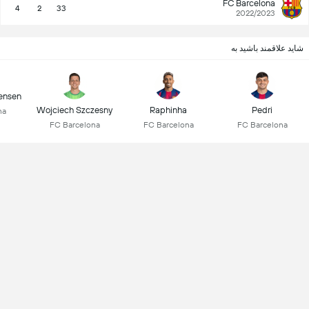
FC Barcelona
4
2
33
2022/2023
شاید علاقمند باشید به
ensen
Wojciech Szczesny
Raphinha
Pedri
na
FC Barcelona
FC Barcelona
FC Barcelona