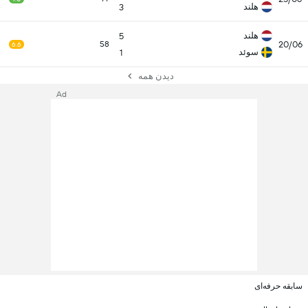
هلند
3
هلند
5
20/06
58
6.6
سوئد
1
دیدن همه
Ad
سابقه حرفه‌ای