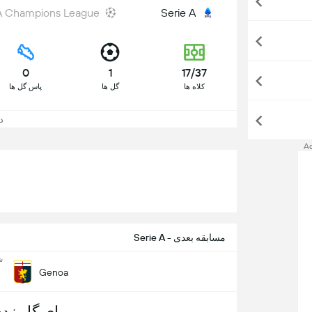
 Champions League
Serie A
0
1
17/37
کلاه ها
گل ها
پاس گل ها
د
A
مسابقه بعدی - Serie A
شن
Genoa
برای گل زدن