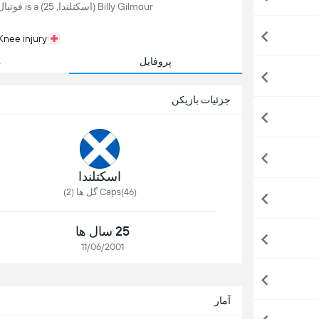
Billy Gilmour (اسكتلندا, 25) is a فوتبال player, currently playing for Napoli in ایتالیا.
Knee injury - برگشت مورد انتظار 
پروفایل
م
جزئیات بازیکن
اسكتلندا
Caps(46) گل ها (2)
25 سال ها
11/06/2001
آمار