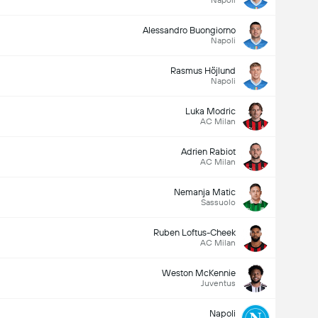
Napoli
Alessandro Buongiorno
Napoli
Rasmus Höjlund
Napoli
Luka Modric
AC Milan
Adrien Rabiot
AC Milan
Nemanja Matic
Sassuolo
Ruben Loftus-Cheek
AC Milan
Weston McKennie
Juventus
Napoli