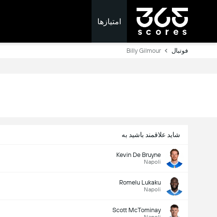
امتیازها
فوتبال
Billy Gilmour
شاید علاقمند باشید به
Kevin De Bruyne
Napoli
Romelu Lukaku
Napoli
Scott McTominay