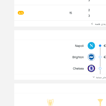
3
2
15
6.5
3
یدن همه
€
Napoli
€
Brighton
Chelsea
تر ببینید