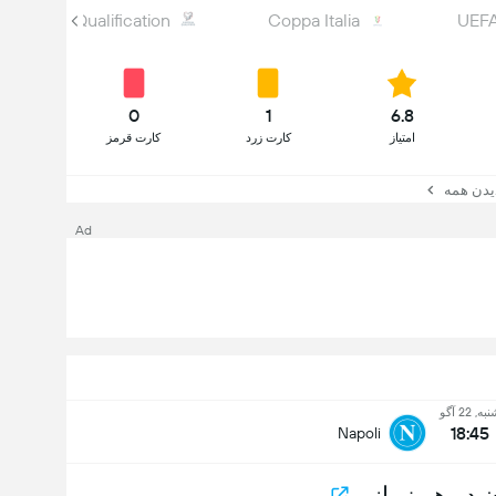
UEFA WC Qualification
Coppa Italia
UEFA
0
1
6.8
امتیاز
کارت زرد
کارت قرمز
یدن همه
Ad
به, 22 آگو
18:45
Napoli
 در هر زمانی