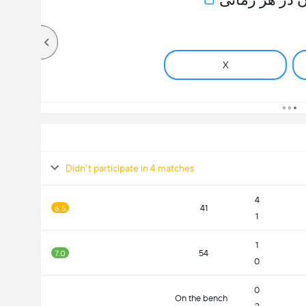
X
Didn't participate in 4 matches
4
41
6.5
1
1
54
7.0
0
0
On the bench