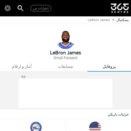
امتیازات من
بسکتبال
LeBron James
LeBron James
Small Forward
پروفایل
مسابقات
آمار و ارقام
Ad
جزئیات بازیکن