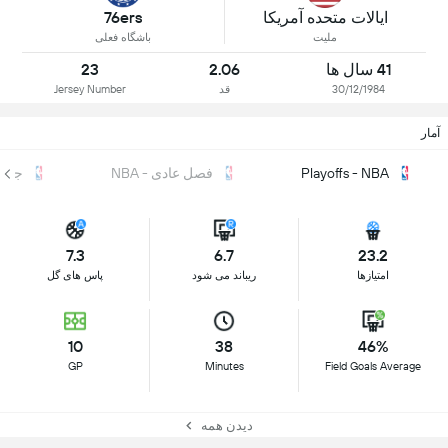
ایالات متحده آمریکا
76ers
ملیت
باشگاه فعلی
41 سال ها
2.06
23
30/12/1984
قد
Jersey Number
آمار
Playoffs - NBA
فصل عادی - NBA
جمع - 
7.3
6.7
23.2
امتیازها
ریباند می شود
پاس های گل
10
38
46%
GP
Minutes
Field Goals Average
دیدن همه