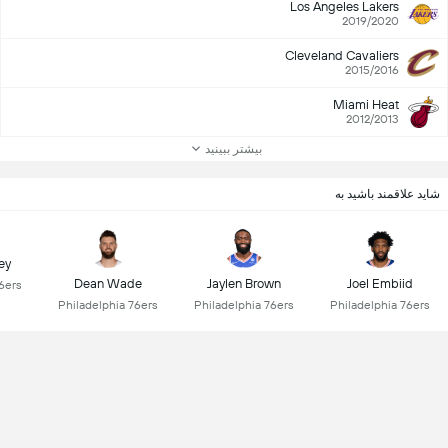
Los Angeles Lakers
2019/2020
Cleveland Cavaliers
2015/2016
Miami Heat
2012/2013
بیشتر ببینید
شاید علاقمند باشید به
ey
Dean Wade
Jaylen Brown
Joel Embiid
6ers
Philadelphia 76ers
Philadelphia 76ers
Philadelphia 76ers