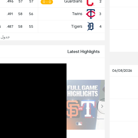
Guardians
.496
57
57
2
0 - 0
Twins
.491
58
56
3
Tigers
5
.487
58
55
4
جدول و 
Latest Highlights
06/08/2026