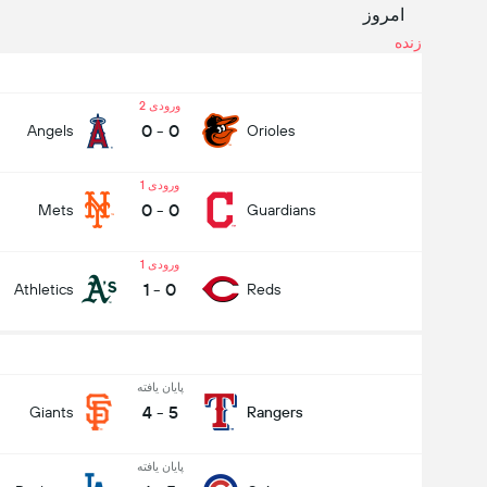
امروز
زنده
ورودی 2
0
-
0
Angels
Orioles
ورودی 1
0
-
0
Mets
Guardians
MLB
امروز
ورودی 1
23:40
Twins
Royals
1
-
0
Athletics
Reds
چه کسی برنده خواهد شد؟
پایان یافته
4
-
5
Giants
Rangers
Twins
Royals
پایان یافته