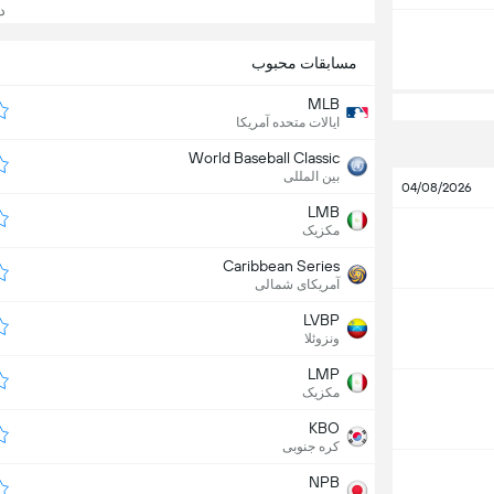
د
مسابقات محبوب
MLB
ایالات متحده آمریکا
World Baseball Classic
بین المللی
04/08/2026
LMB
مکزیک
Caribbean Series
آمریکای شمالی
LVBP
ونزوئلا
LMP
مکزیک
KBO
کره جنوبی
NPB