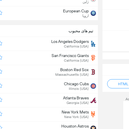
ژاپن
European Cup
اروپا
تیم های محبوب
Los Angeles Dodgers
California (USA)
San Francisco Giants
California (USA)
Boston Red Sox
Massachusetts (USA)
Chicago Cubs
Illinois (USA)
Atlanta Braves
A
Georgia (USA)
New York Mets
New York (USA)
Houston Astros