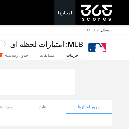
امتیازها
بیسبال
MLB
MLB: امتیازات لحظه ای
جزییات
مسابقات
جدول رده بندی
مرور امتیازها
نتایج
رویداد