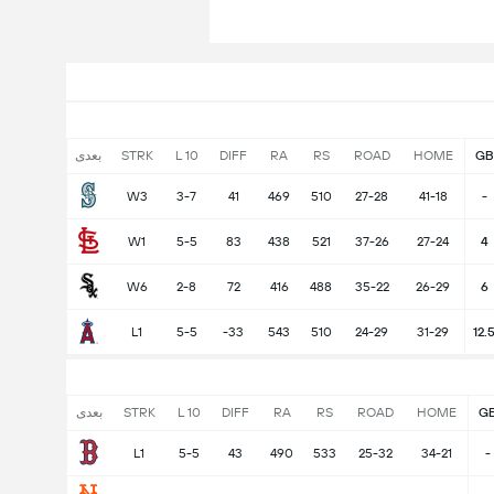
GB
HOME
ROAD
RS
RA
DIFF
L 10
STRK
بعدی
W3
3-7
41
469
510
27-28
41-18
-
W1
5-5
83
438
521
37-26
27-24
4
W6
2-8
72
416
488
35-22
26-29
6
L1
5-5
-33
543
510
24-29
31-29
12.
G
HOME
ROAD
RS
RA
DIFF
L 10
STRK
بعدی
L1
5-5
43
490
533
25-32
34-21
-