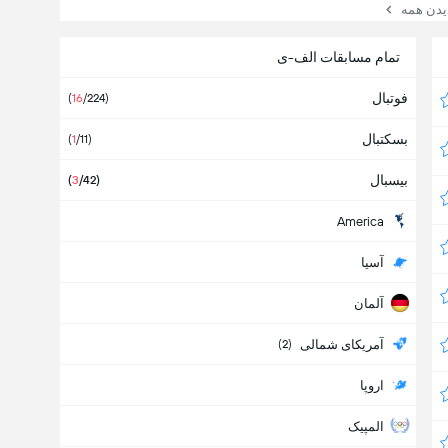
یدن همه
تمام مسابقات الف-ی
فوتبال
(
16
/224
)
بسکتبال
(
1
/11
)
بیسبال
(
3
/42
)
America
آسیا
آلمان
آمریکای شمالی
(
2
)
اروپا
المپیک