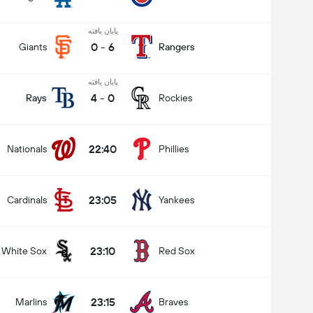
پایان یافته
0
-
6
Giants
Rangers
پایان یافته
4
-
0
Rays
Rockies
22:40
Nationals
Phillies
23:05
Cardinals
Yankees
23:10
White Sox
Red Sox
23:15
Marlins
Braves