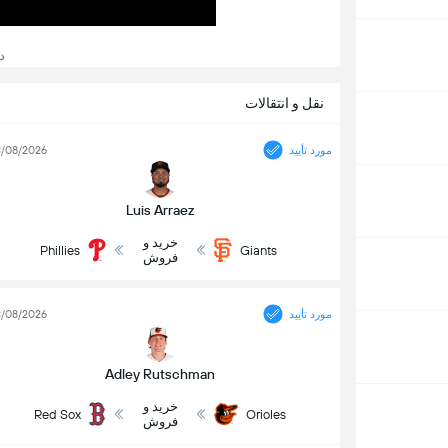
د
نقل و انتقالات
مورد تأیید
/08/2026
Luis Arraez
خرید و
Phillies
Giants
فروش
مورد تأیید
/08/2026
Adley Rutschman
خرید و
Red Sox
Orioles
فروش