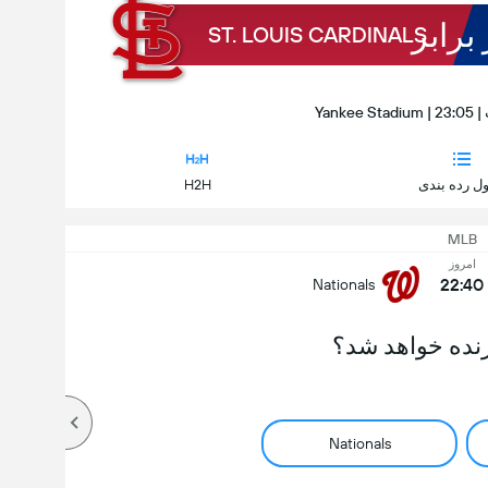
 برابر
ST. LOUIS CARDINALS
ل رده بندی
H2H
MLB
امروز
22:40
Nationals
نده خواهد شد؟
Nationals