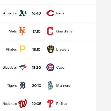
16:40
Athletics
Reds
17:10
Mets
Guardians
18:10
Pirates
Brewers
18:20
Blue Jays
Cubs
20:10
Tigers
Mariners
22:05
Nationals
Phillies