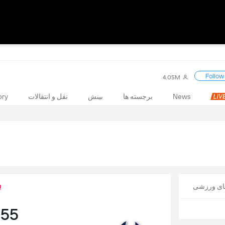
Follow
4.05M
News
برجسته ها
بینش
نقل و انتقالات
ory
های ورزشی
:54