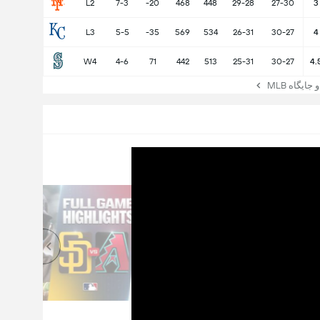
L2
7-3
-20
468
448
29-28
27-30
3
L3
5-5
-35
569
534
26-31
30-27
4
W4
4-6
71
442
513
25-31
30-27
4.
جایگاه MLB