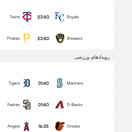
23:40
Twins
Royals
23:40
Pirates
Brewers
رویدادهای ورزشی
01:40
Tigers
Mariners
01:40
Padres
D-Backs
16:35
Angels
Orioles