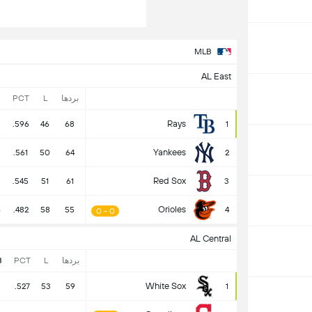
MLB
AL East
بردها
L
PCT
Rays
.596
46
68
1
Yankees
.561
50
64
2
Red Sox
.545
51
61
3
Orioles
5
.482
58
55
4
0 - 0
AL Central
بردها
L
PCT
B
White Sox
.527
53
59
1