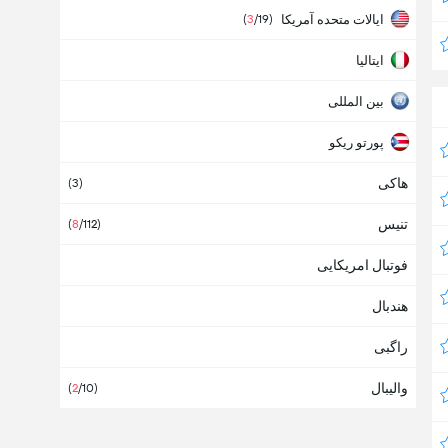
ایالات متحده آمریکا
(
3
/19
)
ایتالیا
بین المللی
پورتو ریکو
هاکی
جمهوری چک
(
3
)
تنیس
(
8
/112
)
فوتبال امریکایی
هندبال
راگبی
والیبال
(
2
/10
)