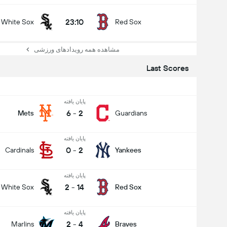
23:10
White Sox
Red Sox
مشاهده همه رویدادهای ورزشی
Last Scores
پایان یافته
6
-
2
Mets
Guardians
پایان یافته
0
-
2
Cardinals
Yankees
پایان یافته
2
-
14
White Sox
Red Sox
پایان یافته
2
-
4
Marlins
Braves