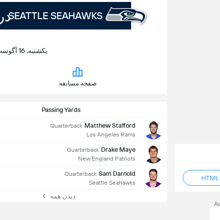
در
SEATTLE SEAHAWKS
یکشنبه, 16 آگوست | 00:00 | Lumen Field
صفحه مسابقه
Passing Yards
Matthew Stafford
Quarterback
Los Angeles Rams
Drake Maye
Quarterback
New England Patriots
Sam Darnold
Quarterback
Seattle Seahawks
دیدن همه
A