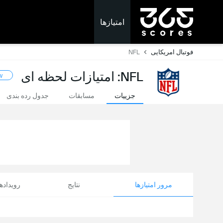
امتیازها
فوتبال امریکایی
NFL
NFL: امتیازات لحظه ای
w
جزییات
مسابقات
جدول رده بندی
مرور امتیازها
نتایج
رویداد