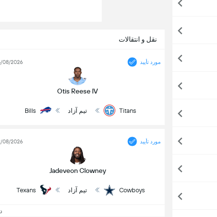
نقل و انتقالات
مورد تأیید
/08/2026
Otis Reese IV
Titans
تیم آزاد
Bills
مورد تأیید
/08/2026
Jadeveon Clowney
Cowboys
تیم آزاد
Texans
د