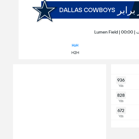
 برابر
DALLAS COWBOYS
H2H
936
Yds
828
Yds
672
Yds