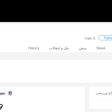
Follo
7.14M
News
بینش
نقل و انتقالات
History
های ورزشی
son
9 رو