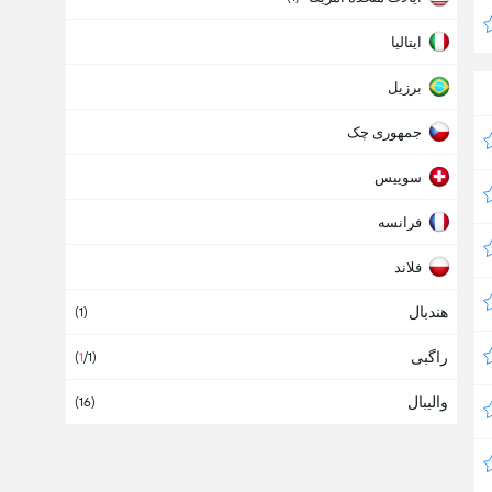
ایتالیا
برزیل
جمهوری چک
سوییس
فرانسه
فلاند
هندبال
کانادا
(
1
)
راگبی
(
1
/1
)
والیبال
(
16
)