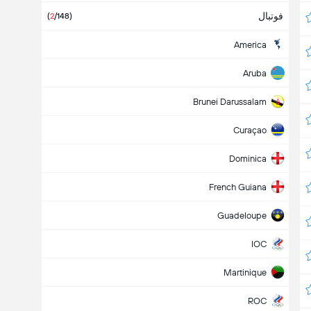
فوتبال
(
2
/148
)
America
Aruba
Brunei Darussalam
Curaçao
Dominica
French Guiana
Guadeloupe
IOC
Martinique
ROC