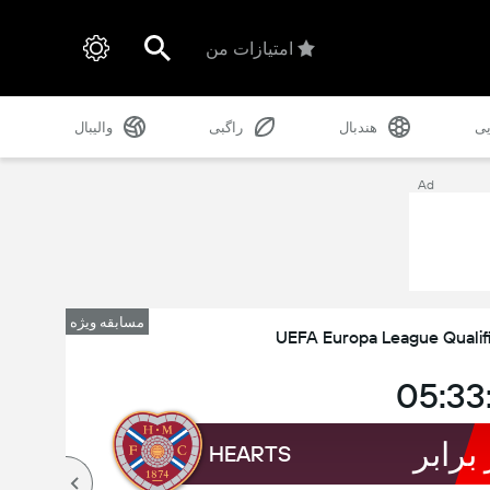
امتیازات من
یی
هندبال
راگبی
والیبال
Ad
مسابقه ویژه
UEFA Europa League Qualifi
05:33
 برابر
HEARTS