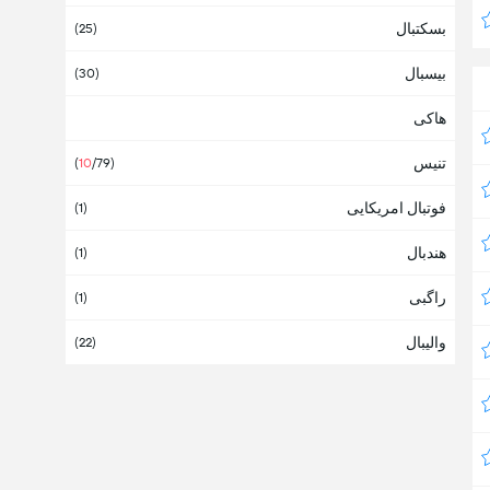
بسکتبال
Stay Home
(
25
)
بیسبال
(
30
)
هاکی
تنیس
(
10
/79
)
فوتبال امریکایی
(
1
)
هندبال
(
1
)
راگبی
(
1
)
والیبال
(
22
)