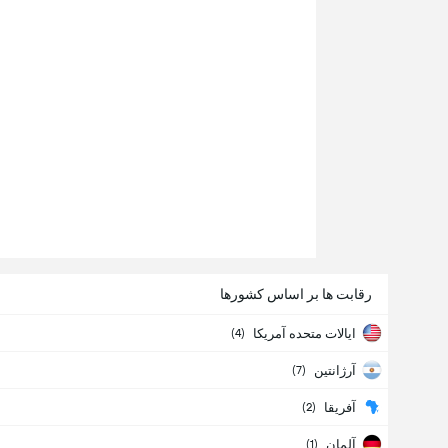
رقابت ها بر اساس کشورها
ایالات متحده آمریکا
(
4
)
آرژانتین
(
7
)
آفریقا
(
2
)
آلمان
(
1
)