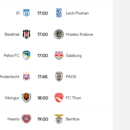
فردا
17:00
Aston Villa
Bayern
17:00
KÍ
Lech Poznan
چه کسی برنده خواهد شد؟
17:00
Besiktas
Hradec Kralove
کشیدن
Aston Villa
17:00
Pafos FC
Salzburg
17:45
Anderlecht
PAOK
18:00
Vikingur
FC Thun
19:00
Hearts
Benfica