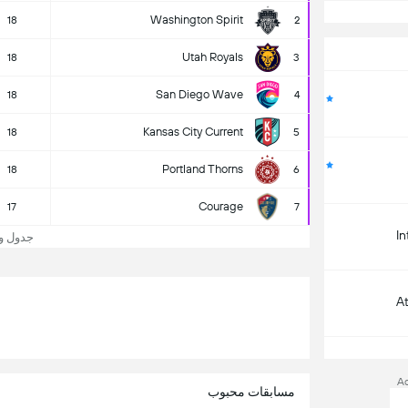
Washington Spirit
18
2
Utah Royals
18
3
San Diego Wave
18
4
Kansas City Current
18
5
Portland Thorns
18
6
Courage
17
7
In
جدول و جا
A
A
مسابقات محبوب