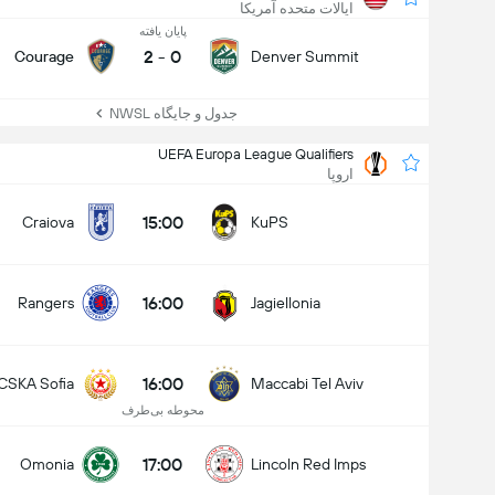
ایالات متحده آمریکا
پایان یافته
2
-
0
Courage
Denver Summit
جدول و جایگاه NWSL
UEFA Europa League Qualifiers
اروپا
15:00
Craiova
KuPS
16:00
Rangers
Jagiellonia
16:00
CSKA Sofia
Maccabi Tel Aviv
محوطه بی‌طرف
17:00
Omonia
Lincoln Red Imps
Club Friendlies