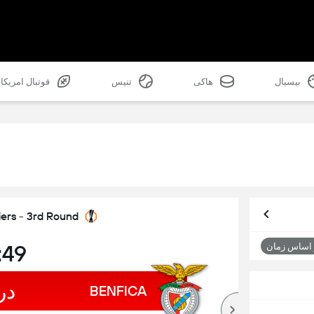
بیسبال
هاکی
تنیس
فوتبال امریکا
ers - 3rd Round
:48
 اساس زمان
در
BENFICA