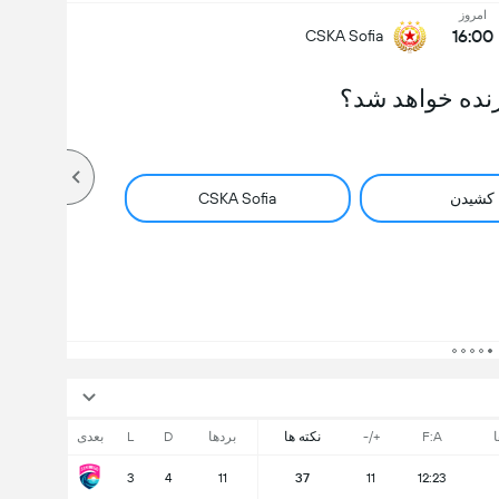
امروز
16:00
CSKA Sofia
نده خواهد شد؟
کشیدن
CSKA Sofia
ا
F:A
+/-
نکته ها
بردها
D
L
بعدی
3
4
11
37
11
12:23