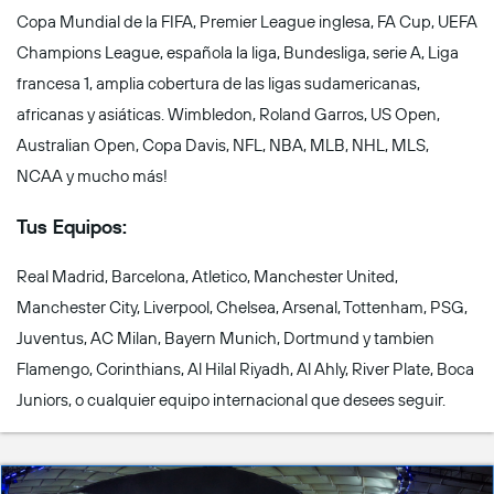
Copa Mundial de la FIFA, Premier League inglesa, FA Cup, UEFA
Champions League, española la liga, Bundesliga, serie A, Liga
francesa 1, amplia cobertura de las ligas sudamericanas,
africanas y asiáticas. Wimbledon, Roland Garros, US Open,
Australian Open, Copa Davis, NFL, NBA, MLB, NHL, MLS,
NCAA y mucho más!
Tus Equipos:
Real Madrid, Barcelona, Atletico, Manchester United,
Manchester City, Liverpool, Chelsea, Arsenal, Tottenham, PSG,
Juventus, AC Milan, Bayern Munich, Dortmund y tambien
Flamengo, Corinthians, Al Hilal Riyadh, Al Ahly, River Plate, Boca
Juniors, o cualquier equipo internacional que desees seguir.