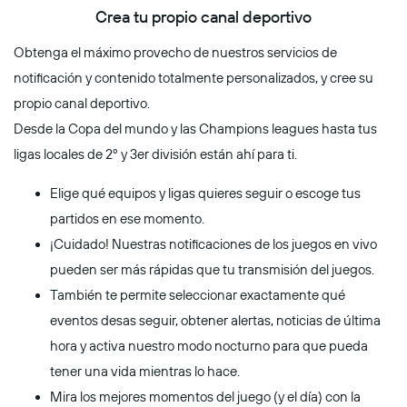
Crea tu propio canal deportivo
Obtenga el máximo provecho de nuestros servicios de
notificación y contenido totalmente personalizados, y cree su
propio canal deportivo.
Desde la Copa del mundo y las Champions leagues hasta tus
ligas locales de 2º y 3er división están ahí para ti.
Elige qué equipos y ligas quieres seguir o escoge tus
partidos en ese momento.
¡Cuidado! Nuestras notificaciones de los juegos en vivo
pueden ser más rápidas que tu transmisión del juegos.
También te permite seleccionar exactamente qué
eventos desas seguir, obtener alertas, noticias de última
hora y activa nuestro modo nocturno para que pueda
tener una vida mientras lo hace.
Mira los mejores momentos del juego (y el día) con la