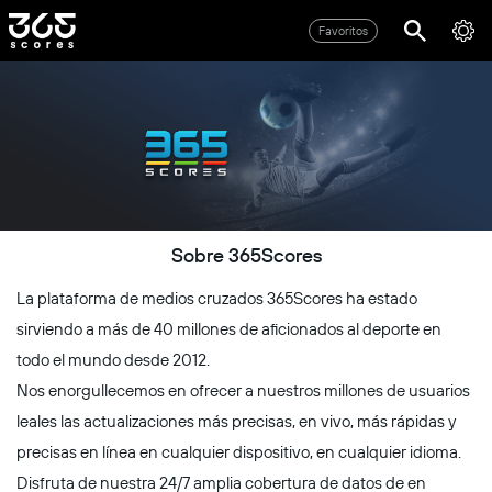
Favoritos
Sobre 365Scores
La plataforma de medios cruzados 365Scores ha estado
sirviendo a más de 40 millones de aficionados al deporte en
todo el mundo desde 2012.
Nos enorgullecemos en ofrecer a nuestros millones de usuarios
leales las actualizaciones más precisas, en vivo, más rápidas y
precisas en línea en cualquier dispositivo, en cualquier idioma.
Disfruta de nuestra 24/7 amplia cobertura de datos de en