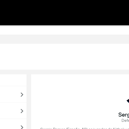
Ser
Def