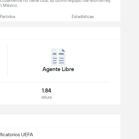
actualmente no tiene club, su último equipo fue Monterrey
n México.
Partidos
Estadísticas
Agente Libre
1.84
Altura
ificatorios UEFA