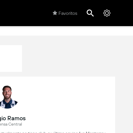
Favoritos
gio Ramos
ensa Central