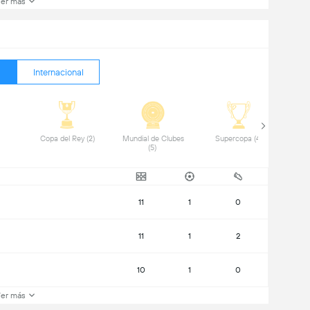
er más
Internacional
) 
Copa del Rey (2) 
Mundial de Clubes 
Supercopa (4) 
Supe
(5) 
11
1
0
11
1
2
10
1
0
er más