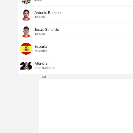
Atlas
Antonio Briseno
Toluca
Jesús Gallardo
Toluca
España
Mundial
Mundial
Internacional
Ad