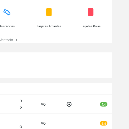
-
-
-
Asistencias
Tarjetas Amarillas
Tarjetas Rojas
Ver todo
3
90
7.4
2
1
90
6.6
0