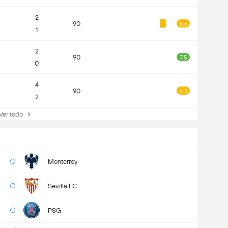
2
90
6.6
1
2
90
7.5
0
4
90
6.3
2
Ver todo
Monterrey
Sevilla FC
PSG