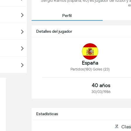
Sergio Ramos (España, 40) es jugador de fútbol y 
e
Perfil
Detalles del jugador
España
Partidos(180) Goles (23)
40 años
30/03/1986
Estadísticas
Clas