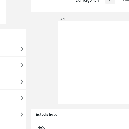
Dor Turgeman
0
Fue
Ad
Estadísticas
46%