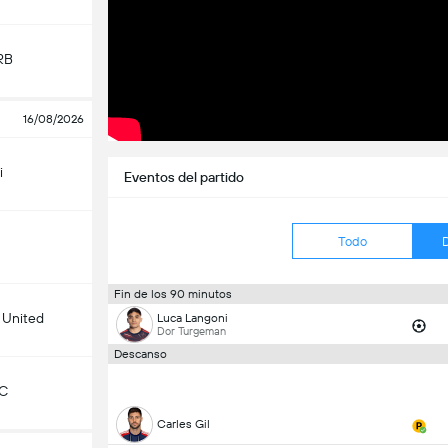
RB
16/08/2026
i
Eventos del partido
Todo
Fin de los 90 minutos
 United
Luca Langoni
Dor Turgeman
Descanso
KC
Carles Gil