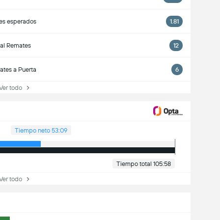
es esperados
1.81
tal Remates
12
tes a Puerta
6
Ver todo
Tiempo neto 53:09
Tiempo total 105:58
Ver todo