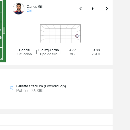
Carles Gil
5'
Gol
Penalti
Pie izquierdo
0.79
0.88
Situación
Tipo de tiro
xG
xGOT
Gillette Stadium (Foxborough)
Público: 26,385