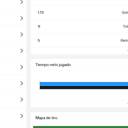
1.75
Gol
11
To
5
Rema
Tiempo neto jugado
Mapa de tiro