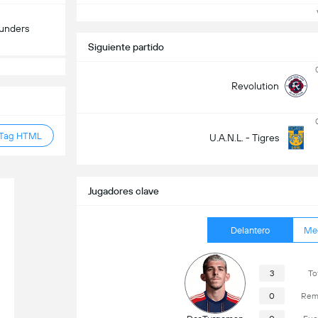
ounders
Siguiente partido
Revolution
 Tag HTML
U.A.N.L. - Tigres
Jugadores clave
Delantero
Me
3
To
0
Rema