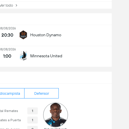
Ver todo
08/08/2026
20:30
Houston Dynamo
08/08/2026
1:00
Minnesota United
diocampista
Defensor
tal Remates
1
tes a Puerta
1