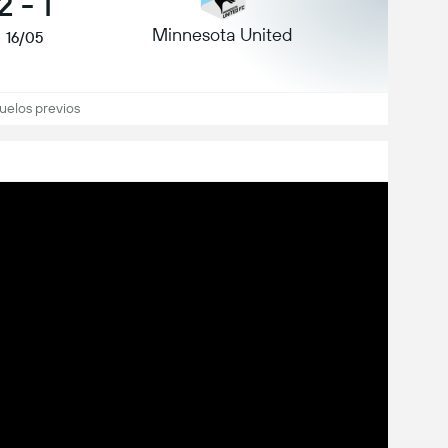
2
-
1
Minnesota United
16/05
uelos previos