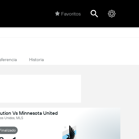
Favoritos
sferencia
Historia
ution Vs Minnesota United
os Unidos, MLS
Finalizado