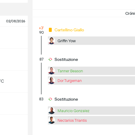
Cróni
02/08/2026
+3'
Cartellino Giallo
90
Griffin Yow
87
Sostituzione
Tanner Beason
Dor Turgeman
FC
83
Sostituzione
Mauricio Gonzalez
Nectarios Triantis