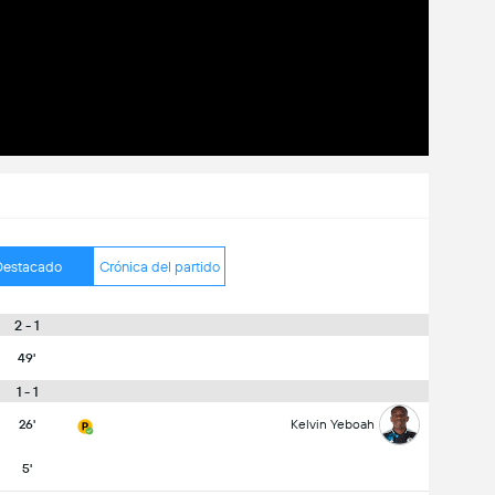
Destacado
Crónica del partido
2 - 1
49'
1 - 1
26'
Kelvin Yeboah
5'