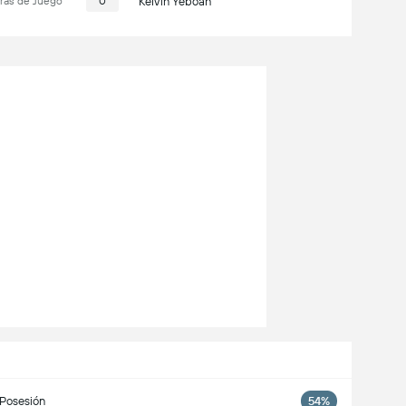
ras de Juego
0
Kelvin Yeboah
Posesión
54%