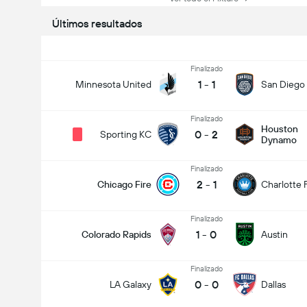
Últimos resultados
Finalizado
1
-
1
Minnesota United
San Diego
Finalizado
Houston
0
-
2
Sporting KC
Dynamo
Finalizado
2
-
1
Chicago Fire
Charlotte 
Finalizado
1
-
0
Colorado Rapids
Austin
Finalizado
0
-
0
LA Galaxy
Dallas