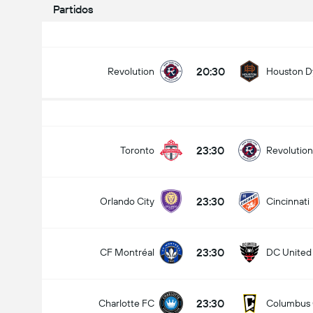
Partidos
20:30
Revolution
Houston 
23:30
Toronto
Revolution
23:30
Orlando City
Cincinnati
23:30
CF Montréal
DC United
23:30
Charlotte FC
Columbus