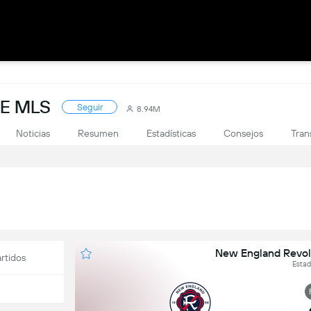
DE MLS
Seguir
8.94M
Noticias
Resumen
Estadísticas
Consejos
Tran
New England Revol
rtidos
Estad