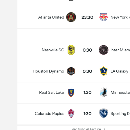
23:30
Atlanta United
New York 
0:30
Nashville SC
Inter Miam
0:30
Houston Dynamo
LA Galaxy
1:30
Real Salt Lake
Minnesota
1:30
Colorado Rapids
Sporting 
Ver todo el Fixture