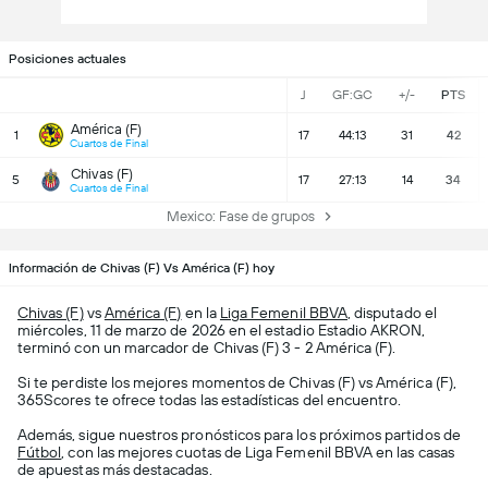
Posiciones actuales
J
GF:GC
+/-
PTS
América (F)
1
17
44:13
31
42
Cuartos de Final
Chivas (F)
5
17
27:13
14
34
Cuartos de Final
Mexico: Fase de grupos
Información de Chivas (F) Vs América (F) hoy
Chivas (F)
vs
América (F)
en la
Liga Femenil BBVA
, disputado el
miércoles, 11 de marzo de 2026 en el estadio Estadio AKRON,
terminó con un marcador de Chivas (F) 3 - 2 América (F).
Si te perdiste los mejores momentos de Chivas (F) vs América (F),
365Scores te ofrece todas las estadísticas del encuentro.
Además, sigue nuestros pronósticos para los próximos partidos de
Fútbol
, con las mejores cuotas de Liga Femenil BBVA en las casas
de apuestas más destacadas.