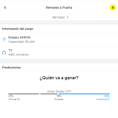
5
Remates a Puerta
6
Ver todo
Información del juego
Estadio AKRON
Capacidad: 45,664
TV
NBC Universo
Predicciones
¿Quién va a ganar?
Votos Totales 1,577
31%
18%
51%
Chivas (F)
Empate
América (F)