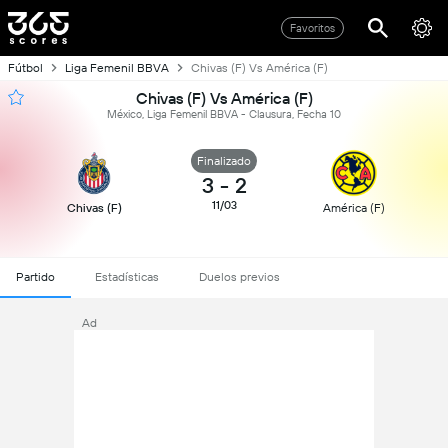
Favoritos
Fútbol
Liga Femenil BBVA
Chivas (F) Vs América (F)
Chivas (F) Vs América (F)
México, Liga Femenil BBVA - Clausura, Fecha 10
Finalizado
3
-
2
11/03
Chivas (F)
América (F)
Partido
Estadísticas
Duelos previos
Ad