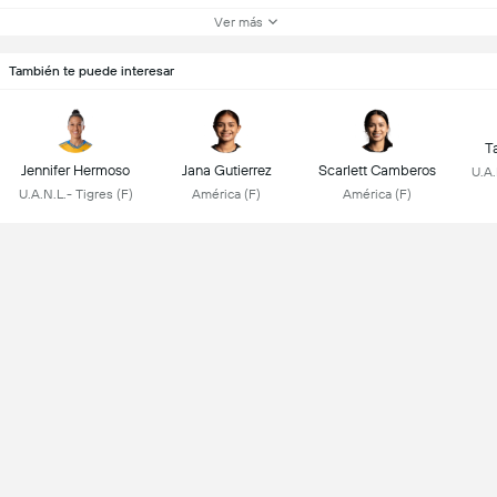
Ver más
También te puede interesar
Ta
Jennifer Hermoso
Jana Gutierrez
Scarlett Camberos
U.A.
U.A.N.L.- Tigres (F)
América (F)
América (F)