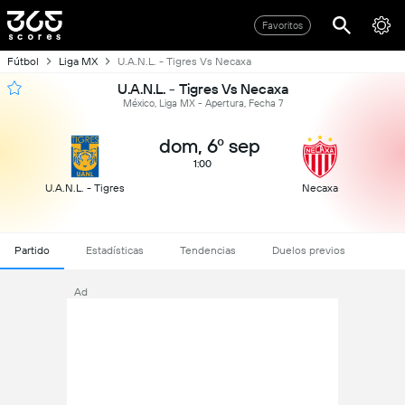
Favoritos
Fútbol
Liga MX
U.A.N.L. - Tigres Vs Necaxa
U.A.N.L. - Tigres Vs Necaxa
México, Liga MX - Apertura, Fecha 7
dom, 6º sep
1:00
U.A.N.L. - Tigres
Necaxa
Partido
Estadísticas
Tendencias
Duelos previos
Ad