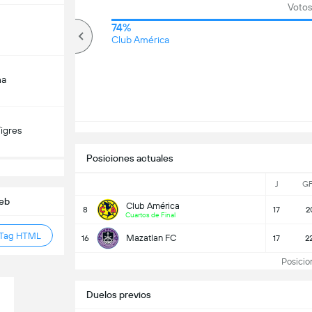
Votos
72%
74%
Más de
Club América
na
Tigres
Posiciones actuales
J
G
Web
Club América
8
17
2
Cuartos de Final
 Tag HTML
Mazatlan FC
16
17
2
Posicio
Duelos previos