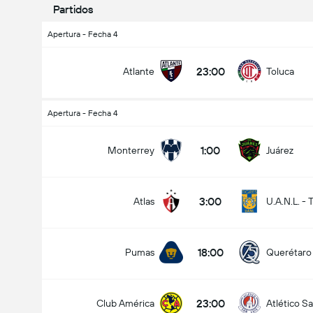
Partidos
Apertura - Fecha 4
23:00
Atlante
Toluca
Apertura - Fecha 4
1:00
Monterrey
Juárez
3:00
Atlas
U.A.N.L. - 
18:00
Pumas
Querétaro
23:00
Club América
Atlético Sa