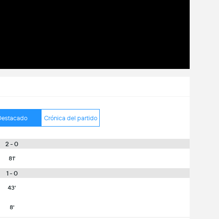
Destacado
Crónica del partido
2 - 0
81'
1 - 0
43'
8'