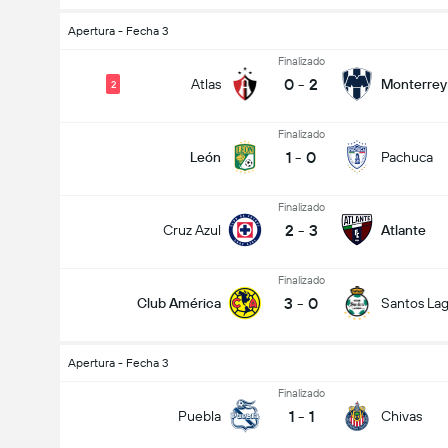
Apertura - Fecha 3
Finalizado
0
-
2
Atlas
Monterrey
2
Finalizado
1
-
0
León
Pachuca
Finalizado
2
-
3
Cruz Azul
Atlante
Finalizado
3
-
0
Club América
Santos La
Apertura - Fecha 3
Goles en el partido (2.5)
Finalizado
1
-
1
Puebla
Chivas