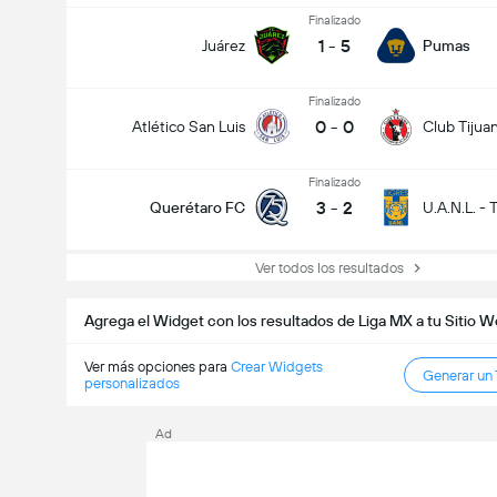
Finalizado
1
-
5
Juárez
Pumas
Finalizado
0
-
0
Atlético San Luis
Club Tijua
Finalizado
3
-
2
Querétaro FC
U.A.N.L. - 
Ver todos los resultados
Agrega el Widget con los resultados de Liga MX a tu Sitio 
Ver más opciones para
Crear Widgets
Generar un
personalizados
Ad