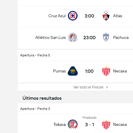
3:00
Cruz Azul
Atlas
23:00
Atlético San Luis
Pachuca
Apertura - Fecha 5
1:00
Pumas
Necaxa
Ver todo el Fixture
Últimos resultados
Apertura - Fecha 3
Finalizado
3
-
1
Toluca
Necaxa