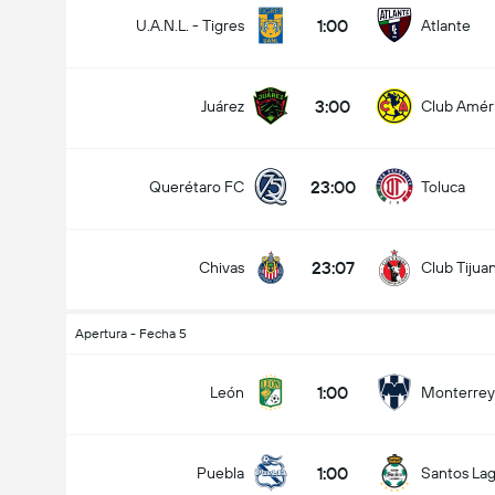
1:00
U.A.N.L. - Tigres
Atlante
3:00
Juárez
Club Amér
23:00
Querétaro FC
Toluca
23:07
Chivas
Club Tijua
Apertura - Fecha 5
1:00
León
Monterrey
1:00
Puebla
Santos La