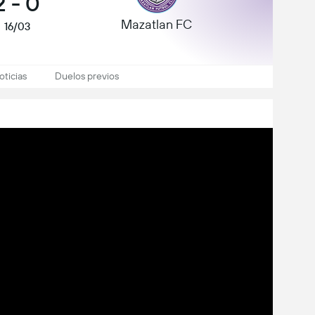
2
-
0
Mazatlan FC
16/03
oticias
Duelos previos