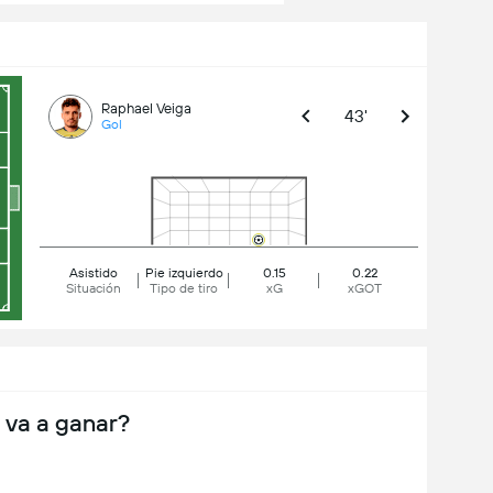
Raphael Veiga
43'
Gol
Asistido
Pie izquierdo
0.15
0.22
Situación
Tipo de tiro
xG
xGOT
 va a ganar?