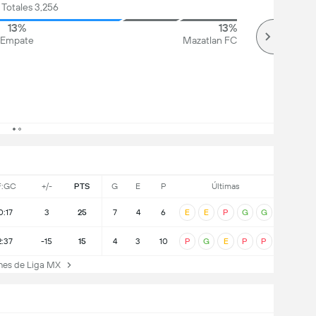
 Totales 3,256
13%
13%
Empate
Mazatlan FC
F:GC
+/-
PTS
G
E
P
Últimas
0:17
3
25
7
4
6
E
E
P
G
G
2:37
-15
15
4
3
10
P
G
E
P
P
nes de Liga MX