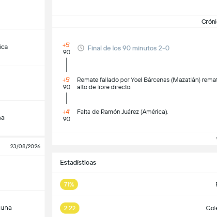
Cróni
+5'
ica
Final de los 90 minutos 2-0
90
+5'
Remate fallado por Yoel Bárcenas (Mazatlán) remat
90
alto de libre directo.
+4'
Falta de Ramón Juárez (América).
na
90
23/08/2026
Estadísticas
71%
guna
2.22
Gol