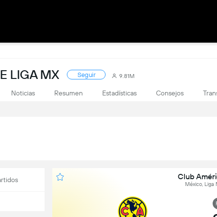
E LIGA MX
Seguir
9.81M
Noticias
Resumen
Estadísticas
Consejos
Tran
Club Améri
rtidos
México, Liga 