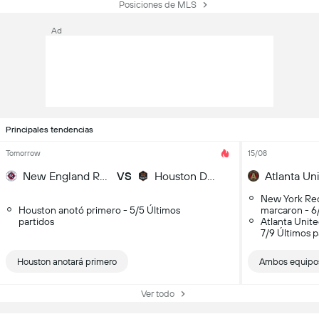
Posiciones de MLS
Ad
Principales tendencias
Tomorrow
15/08
New England Revolution
VS
Houston Dynamo
New York Red
Houston anotó primero - 5/5 Últimos
marcaron - 6/
partidos
Atlanta Unit
7/9 Últimos p
Houston anotará primero
Ambos equipo
Ver todo