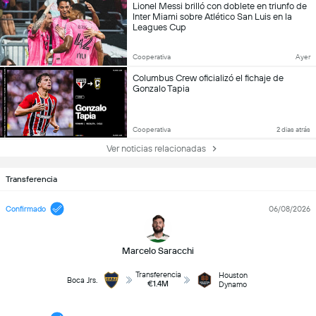
Lionel Messi brilló con doblete en triunfo de
Inter Miami sobre Atlético San Luis en la
Leagues Cup
Cooperativa
Ayer
Columbus Crew oficializó el fichaje de
Gonzalo Tapia
Cooperativa
2 dias atrás
Ver noticias relacionadas
Transferencia
Confirmado
06/08/2026
Marcelo Saracchi
Transferencia
Houston
Boca Jrs.
€1.4M
Dynamo