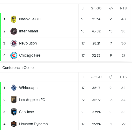
J
GF:GC
+/-
PTS
Nashville SC
1
18
35:14
21
40
Inter Miami
2
18
45:32
13
38
Revolution
3
17
28:21
7
30
Chicago Fire
4
17
32:23
9
29
Conferencia Oeste
J
GF:GC
+/-
PTS
Whitecaps
1
17
38:17
21
34
Los Angeles FC
2
19
35:19
16
34
San Jose
3
18
37:24
13
33
Houston Dynamo
4
17
25:24
1
29