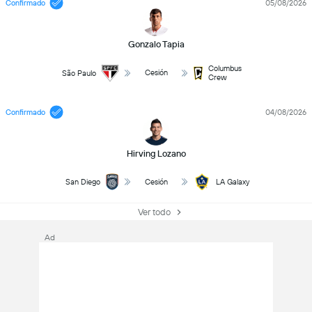
Confirmado
05/08/2026
Gonzalo Tapia
Columbus
Cesión
São Paulo
Crew
Confirmado
04/08/2026
Hirving Lozano
San Diego
Cesión
LA Galaxy
Ver todo
Ad