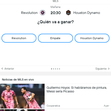
MLS
Mañana
20:30
Revolution
Houston Dynamo
¿Quién va a ganar?
Revolution
Empate
Houston Dynamo
Anterior
Siguiente
Noticias de MLS en vivo
Guillermo Hoyos: Si habláramos de pintura,
Messi sería Picasso
Cooperativa
Ayer