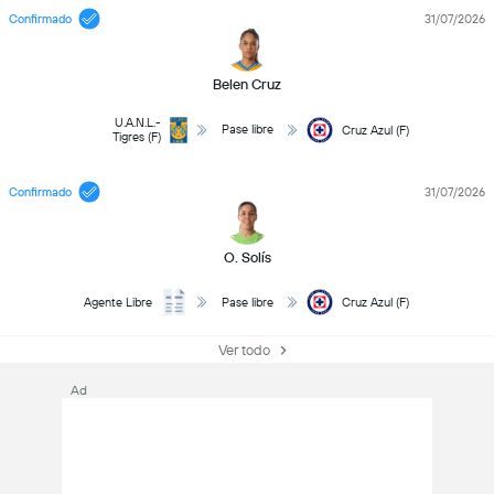
Confirmado
31/07/2026
Belen Cruz
U.A.N.L.-
Pase libre
Cruz Azul (F)
Tigres (F)
Confirmado
31/07/2026
O. Solís
Agente Libre
Pase libre
Cruz Azul (F)
Ver todo
Ad