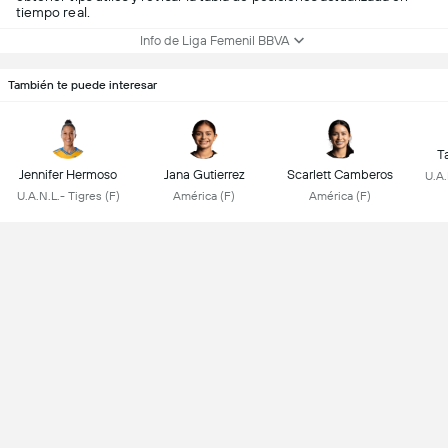
tiempo real.
Info de Liga Femenil BBVA
También te puede interesar
Ta
Jennifer Hermoso
Jana Gutierrez
Scarlett Camberos
U.A.
U.A.N.L.- Tigres (F)
América (F)
América (F)