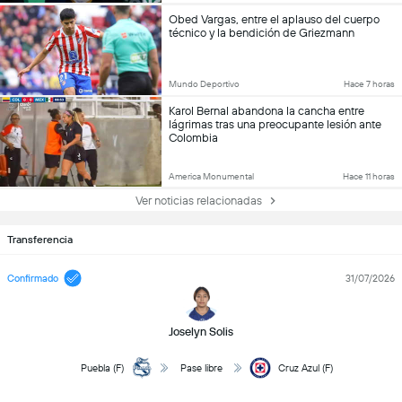
Obed Vargas, entre el aplauso del cuerpo
técnico y la bendición de Griezmann
Mundo Deportivo
Hace 7 horas
Karol Bernal abandona la cancha entre
lágrimas tras una preocupante lesión ante
Colombia
America Monumental
Hace 11 horas
Ver noticias relacionadas
Transferencia
Confirmado
31/07/2026
Joselyn Solis
Puebla (F)
Pase libre
Cruz Azul (F)