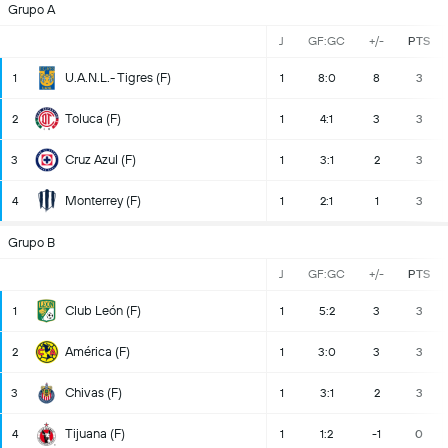
Grupo A
J
GF:GC
+/-
PTS
U.A.N.L.- Tigres (F)
1
1
8:0
8
3
Toluca (F)
2
1
4:1
3
3
Cruz Azul (F)
3
1
3:1
2
3
Monterrey (F)
4
1
2:1
1
3
Grupo B
J
GF:GC
+/-
PTS
Club León (F)
1
1
5:2
3
3
América (F)
2
1
3:0
3
3
Chivas (F)
3
1
3:1
2
3
Tijuana (F)
4
1
1:2
-1
0