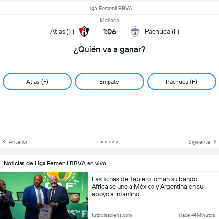
Liga Femenil BBVA
Mañana
1:06
Atlas (F)
Pachuca (F)
¿Quién va a ganar?
Atlas (F)
Empate
Pachuca (F)
Anterior
Siguiente
Noticias de Liga Femenil BBVA en vivo
Las fichas del tablero toman su bando:
Africa se une a México y Argentina en su
apoyo a Infantino
futbolsapiens.com
Hace 44 Minutos