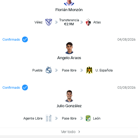
Florián Monzón
Transferencia
Vélez
Atlas
€2.9M
Confirmado
04/08/2026
Angelo Araos
Puebla
Pase libre
U. Española
Confirmado
03/08/2026
Julio González
Agente Libre
Pase libre
León
Ver todo