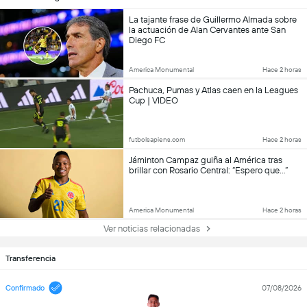
La tajante frase de Guillermo Almada sobre
la actuación de Alan Cervantes ante San
Diego FC
America Monumental
Hace 2 horas
Pachuca, Pumas y Atlas caen en la Leagues
Cup | VIDEO
futbolsapiens.com
Hace 2 horas
Jáminton Campaz guiña al América tras
brillar con Rosario Central: “Espero que…”
America Monumental
Hace 2 horas
Ver noticias relacionadas
Transferencia
Confirmado
07/08/2026