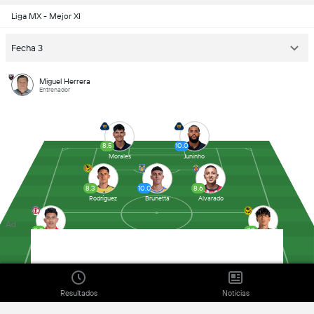
Liga MX - Mejor XI
Fecha 3
Miguel Herrera
Entrenador
8.5
10.0
Morales
Juninho
8.3
10.0
8.6
Rodríguez
Brunetta
Alvarado
Ad
8.3
7.8
Gallardo
Álvarez
7.5
8.1
7.8
Lopez
Homenchenko
Gomez
Resultados
Noticias