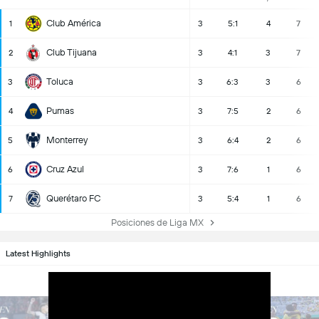
Club América
1
3
5:1
4
7
Club Tijuana
2
3
4:1
3
7
Toluca
3
3
6:3
3
6
Pumas
4
3
7:5
2
6
Monterrey
5
3
6:4
2
6
Cruz Azul
6
3
7:6
1
6
Querétaro FC
7
3
5:4
1
6
Posiciones de Liga MX
Latest Highlights