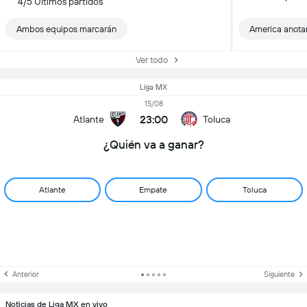
4/5 Últimos partidos
Ambos equipos marcarán
America anota
Ver todo
Liga MX
15/08
23:00
Atlante
Toluca
¿Quién va a ganar?
Atlante
Empate
Toluca
Anterior
Siguiente
Noticias de Liga MX en vivo