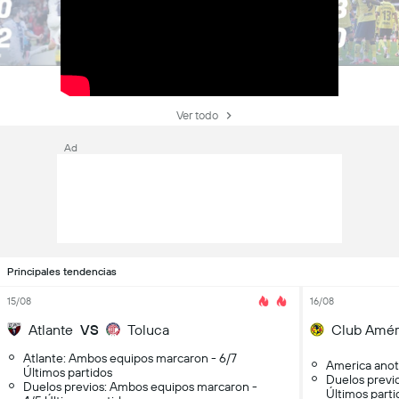
Ver todo
Ad
Principales tendencias
15/08
16/08
Atlante
VS
Toluca
Club Amér
Atlante: Ambos equipos marcaron - 6/7
America anot
Últimos partidos
Duelos previ
Duelos previos: Ambos equipos marcaron -
Últimos parti