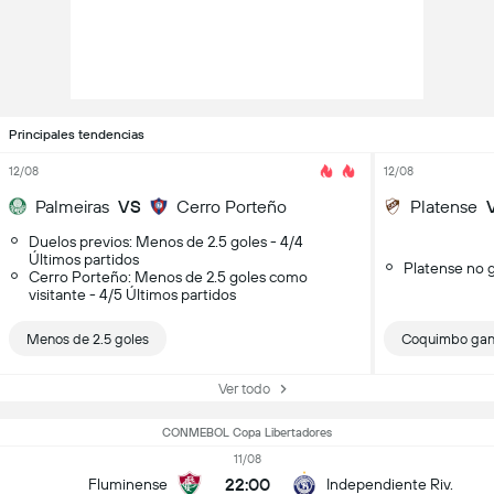
Principales tendencias
12/08
12/08
Palmeiras
VS
Cerro Porteño
Platense
Duelos previos: Menos de 2.5 goles - 4/4
Últimos partidos
Platense no g
Cerro Porteño: Menos de 2.5 goles como
visitante - 4/5 Últimos partidos
Menos de 2.5 goles
Coquimbo gan
Ver todo
CONMEBOL Copa Libertadores
11/08
22:00
Fluminense
Independiente Riv.