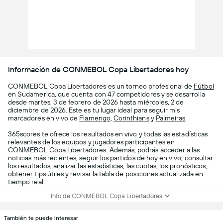
Información de CONMEBOL Copa Libertadores hoy
CONMEBOL Copa Libertadores es un torneo profesional de
Fútbol
en Sudamerica, que cuenta con 47 competidores y se desarrolla
desde martes, 3 de febrero de 2026 hasta miércoles, 2 de
diciembre de 2026. Este es tu lugar ideal para seguir mis
marcadores en vivo de
Flamengo
,
Corinthians
y
Palmeiras
.
365scores te ofrece los resultados en vivo y todas las estadísticas
relevantes de los equipos y jugadores participantes en
CONMEBOL Copa Libertadores. Además, podrás acceder a las
noticias más recientes, seguir los partidos de hoy en vivo, consultar
los resultados, analizar las estadísticas, las cuotas, los pronósticos,
obtener tips útiles y revisar la tabla de posiciones actualizada en
tiempo real.
Info de CONMEBOL Copa Libertadores
También te puede interesar