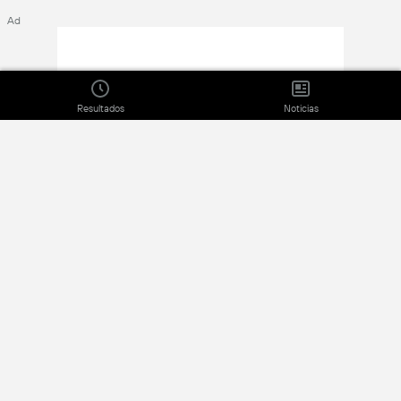
Ad
Resultados
Noticias
Información
Políticas de privacidad
Widgets
Publicidad
Contáctenos
Terms of Use
Bolsa de trabajo
Noticias de hoy
Copa Libertadores