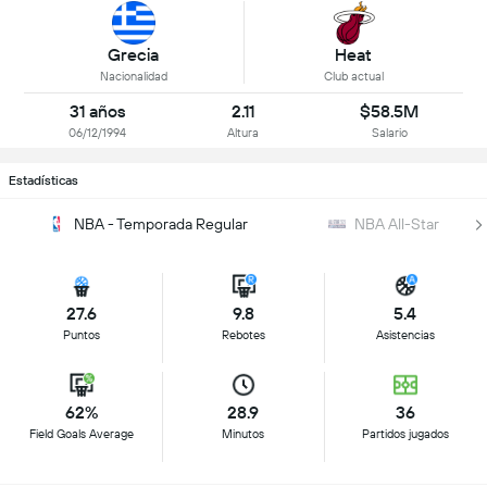
Grecia
Heat
Nacionalidad
Club actual
31 años
2.11
$58.5M
06/12/1994
Altura
Salario
Estadísticas
NBA - Temporada Regular
NBA All-Star
27.6
9.8
5.4
Puntos
Rebotes
Asistencias
62%
28.9
36
Field Goals Average
Minutos
Partidos jugados