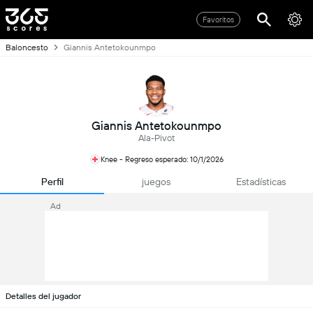
Favoritos
Baloncesto
Giannis Antetokounmpo
Giannis Antetokounmpo
Ala-Pivot
Knee - Regreso esperado: 10/1/2026
Perfil
juegos
Estadísticas
Ad
Detalles del jugador