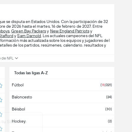
ue se disputa en Estados Unidos. Con la participación de 32
re de 2026 hasta el martes, 16 de febrero de 2027. Entre
wboys
,
Green Bay Packers
y
New England Patriots
y
tafford
y
Sam Darnold
. Los actuales campeones del NFL
nformación más actualizada sobre los equipos y jugadores del
 detalles de los partidos, resúmenes, calendario. resultados y
o de NFL
Todas las ligas A-Z
Fútbol
(
18
/221
)
Baloncesto
(
24
)
Béisbol
(
30
)
 tu Sitio Web
Hockey
(
2
)