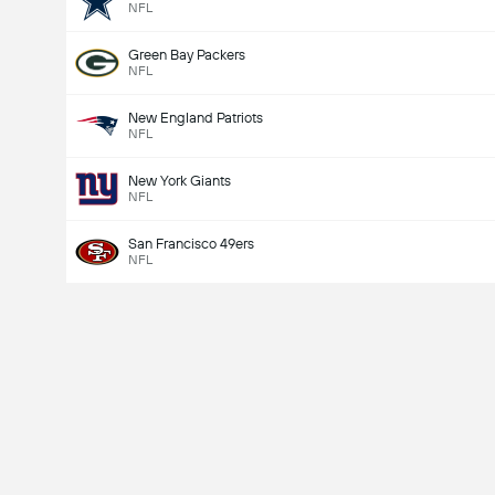
NFL
Green Bay Packers
NFL
New England Patriots
NFL
New York Giants
NFL
San Francisco 49ers
NFL