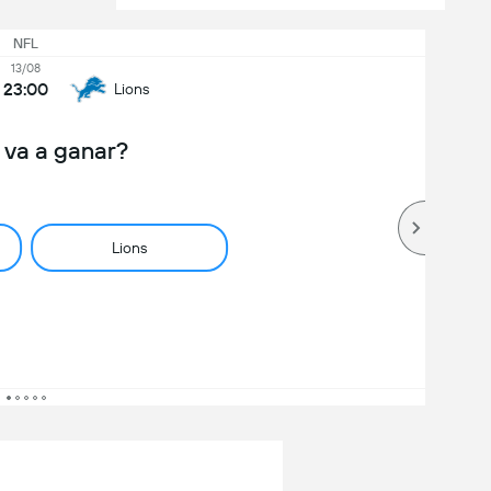
NFL
13/08
23:00
Lions
 va a ganar?
Lions