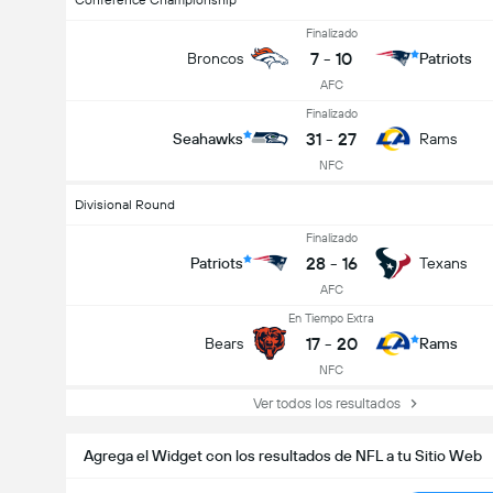
Conference Championship
Finalizado
7
-
10
Broncos
Patriots
AFC
Finalizado
31
-
27
Seahawks
Rams
NFC
Divisional Round
Finalizado
28
-
16
Patriots
Texans
AFC
En Tiempo Extra
17
-
20
Bears
Rams
NFC
Ver todos los resultados
Agrega el Widget con los resultados de NFL a tu Sitio Web