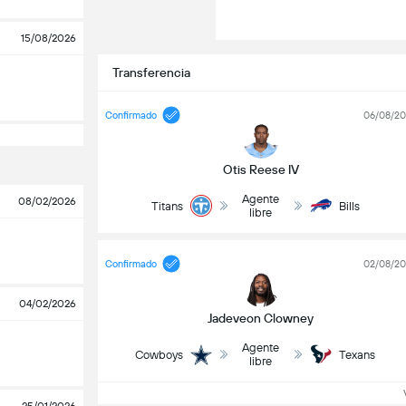
15/08/2026
Transferencia
Confirmado
06/08/2
Otis Reese IV
Agente
08/02/2026
Titans
Bills
libre
Confirmado
02/08/2
04/02/2026
Jadeveon Clowney
Agente
Cowboys
Texans
libre