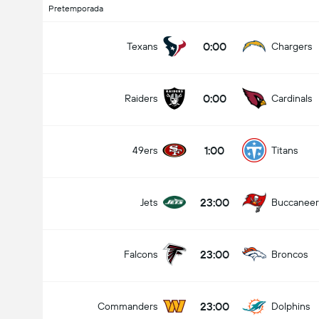
Pretemporada
NFL
14/08
0:00
Texans
Chargers
0:00
Raiders
Cardinals
¿Quién va a ganar?
0:00
Raiders
Cardinals
1:00
49ers
Titans
Raiders
Cardinals
23:00
Jets
Buccaneer
23:00
Falcons
Broncos
23:00
Commanders
Dolphins