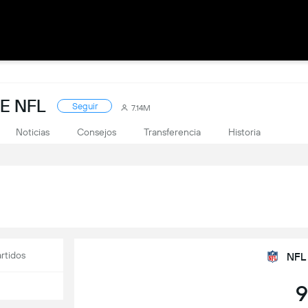
E NFL
Seguir
7.14M
Noticias
Consejos
Transferencia
Historia
rtidos
NFL
9