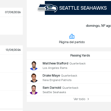
SEATTLE SEAHAWKS
07/08/2026
domingo, 16º ago
Página del partido
13/08/2026
Passing Yards
Matthew Stafford
Quarterback
Los Angeles Rams
Drake Maye
Quarterback
New England Patriots
Sam Darnold
Quarterback
Seattle Seahawks
Ver todo