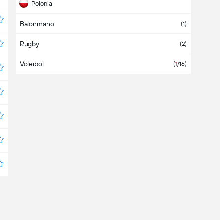
Polonia
Balonmano
Republica Checa
(
1
)
Rugby
(
2
)
Voleibol
(
1
/16
)