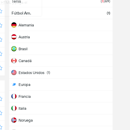
Tenis
(
8
/69
)
el HTML y pega el
Fútbol Am.
(
1
)
Alemania
Austria
Brasil
Canadá
Estados Unidos
(
1
)
Europa
Francia
Italia
Noruega