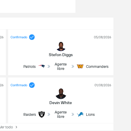
026
Confirmado
05/08/2026
Stefon Diggs
Agente
Patriots
Commanders
libre
026
Confirmado
01/08/2026
Devin White
Agente
Raiders
Lions
libre
Ver todo