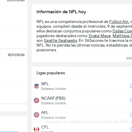
25/01/2026
Información de NFL hoy
NFL es una competencia profesional de
Fútbol Am.
q
equipos, compiten desde el miércoles, 9 de septiemb
ellos destacan conjuntos populares como
Dallas Co
jugadores destacados como
Drake Maye
,
Matthew S
son
Seattle Seahawks
. En 365scores te traemos la i
NFL. No te pierdas las últimas noticias, estadísticas,
posiciones.
18/01/2026
Inf
Ligas populares
NFL
Estados Unidos
NCAAF (FBS)
Estados Unidos
AFL
Estados Unidos
Agregar el widget de Resultados de NFL a
CFL