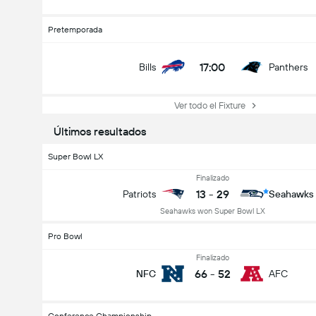
Pretemporada
17:00
Bills
Panthers
Ver todo el Fixture
Últimos resultados
Super Bowl LX
Finalizado
13
-
29
Patriots
Seahawks
Seahawks won Super Bowl LX
Pro Bowl
Finalizado
66
-
52
NFC
AFC