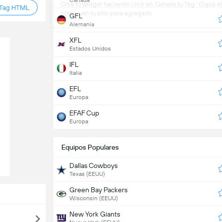
Canadá
Crea tu widget haciendo click en 'Genera tu Tag.' Copia 
 Tag HTML
código en tu sitio para agregarlo.
GFL
Alemania
XFL
Estados Unidos
IFL
Italia
EFL
Europa
EFAF Cup
Europa
Equipos Populares
Dallas Cowboys
Texas (EEUU)
Green Bay Packers
Wisconsin (EEUU)
New York Giants