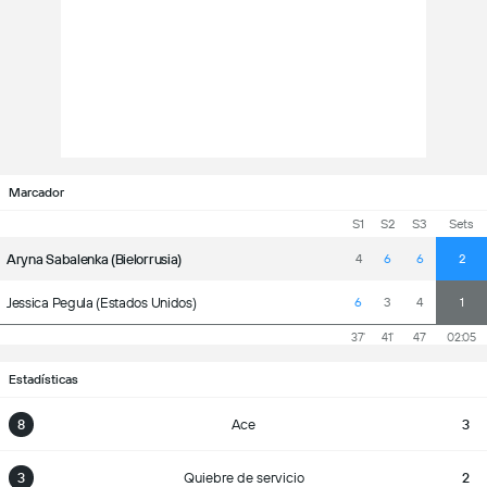
Marcador
S1
S2
S3
Sets
Aryna Sabalenka (Bielorrusia)
4
6
6
2
Jessica Pegula (Estados Unidos)
6
3
4
1
37'
41'
47'
02:05
Estadísticas
8
Ace
3
3
Quiebre de servicio
2