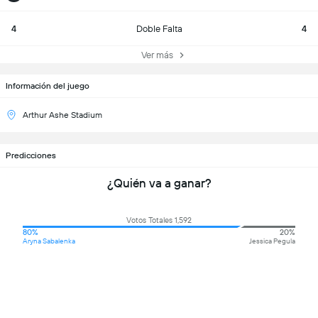
4
Doble Falta
4
Ver más
Información del juego
Arthur Ashe Stadium
Predicciones
¿Quién va a ganar?
Votos Totales 1,592
80%
20%
Aryna Sabalenka
Jessica Pegula