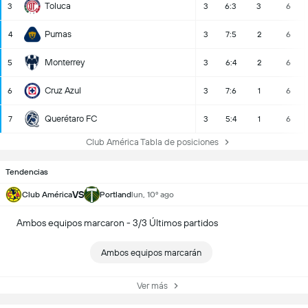
Toluca
3
3
6:3
3
6
Pumas
4
3
7:5
2
6
Monterrey
5
3
6:4
2
6
Cruz Azul
6
3
7:6
1
6
Querétaro FC
7
3
5:4
1
6
Club América Tabla de posiciones
Tendencias
VS
Club América
Portland
lun, 10º ago
Ambos equipos marcaron - 3/3 Últimos partidos
Ambos equipos marcarán
Ver más