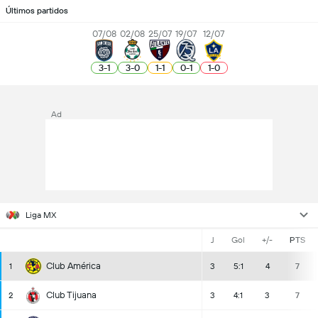
Últimos partidos
07/08
02/08
25/07
19/07
12/07
3
-
1
3
-
0
1
-
1
0
-
1
1
-
0
Ad
Liga MX
J
Gol
+/-
PTS
Club América
1
3
5:1
4
7
Club Tijuana
2
3
4:1
3
7