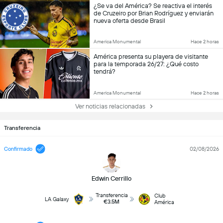
¿Se va del América? Se reactiva el interés
de Cruzeiro por Brian Rodríguez y enviarán
nueva oferta desde Brasil
America Monumental
Hace 2 horas
América presenta su playera de visitante
para la temporada 26/27: ¿Qué costo
tendrá?
America Monumental
Hace 2 horas
Ver noticias relacionadas
Transferencia
Confirmado
02/08/2026
Edwin Cerrillo
Transferencia
Club
LA Galaxy
€3.5M
América