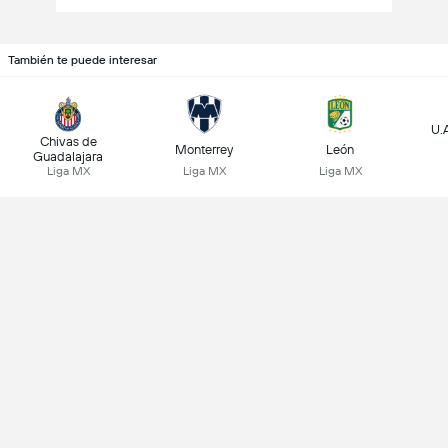
También te puede interesar
U.A
Chivas de
Monterrey
León
Guadalajara
Liga MX
Liga MX
Liga MX