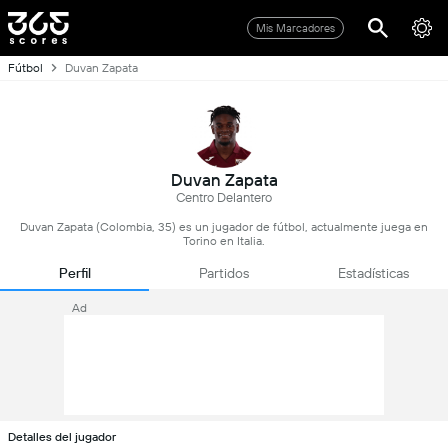
Mis Marcadores
Fútbol
Duvan Zapata
Duvan Zapata
Centro Delantero
Duvan Zapata (Colombia, 35) es un jugador de fútbol, actualmente juega en
Torino en Italia.
Perfil
Partidos
Estadísticas
Ad
Detalles del jugador