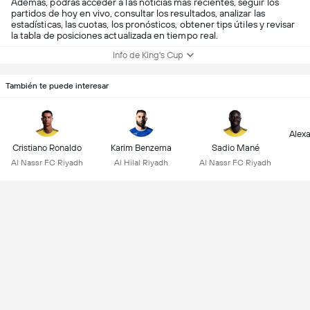
Además, podrás acceder a las noticias más recientes, seguir los
partidos de hoy en vivo, consultar los resultados, analizar las
estadísticas, las cuotas, los pronósticos, obtener tips útiles y revisar
la tabla de posiciones actualizada en tiempo real.
Info de King's Cup
También te puede interesar
Alex
Cristiano Ronaldo
Karim Benzema
Sadio Mané
Al Nassr FC Riyadh
Al Hilal Riyadh
Al Nassr FC Riyadh