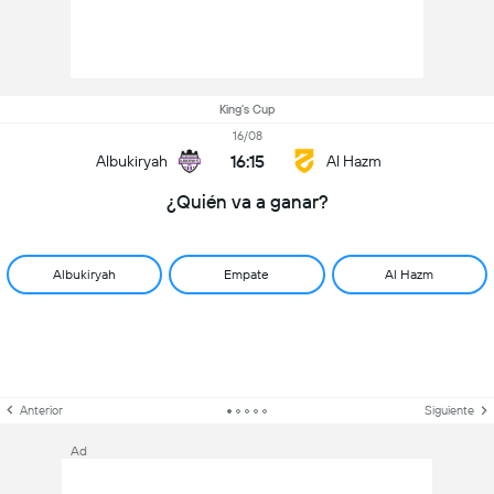
King's Cup
16/08
16:15
Albukiryah
Al Hazm
¿Quién va a ganar?
Albukiryah
Empate
Al Hazm
Anterior
Siguiente
Ad