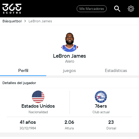
Mis Marcadores
Básquetbol
LeBron James
LeBron James
Alero
Perfil
juegos
Estadísticas
Detalles del jugador
Estados Unidos
76ers
Nacionalidad
Club actual
41 años
2.06
23
30/12/1984
Altura
Dorsal