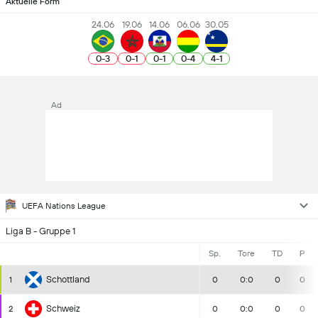
Aktuelle Form
24.06
19.06
14.06
06.06
30.05
0
-
3
0
-
1
0
-
1
0
-
4
4
-
1
Ad
UEFA Nations League
Liga B - Gruppe 1
Sp.
Tore
TD
P
Schottland
1
0
0:0
0
0
Schweiz
2
0
0:0
0
0