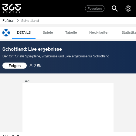
Favoriten
Fußball
Schottland
DETAILS
Spiele
Tabelle
Neuigkeiten
Statistik
Schottland: Live ergebnisse
Der Ort für alle Spielpläne, Ergebnisse und Live ergebnisse für Schottland
Folgen
2.5K
Ad