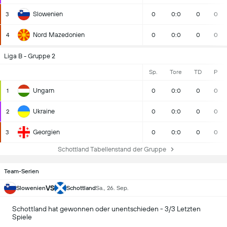
Slowenien
3
0
0:0
0
0
Nord Mazedonien
4
0
0:0
0
0
Liga B - Gruppe 2
Sp.
Tore
TD
P
Ungarn
1
0
0:0
0
0
Ukraine
2
0
0:0
0
0
Georgien
3
0
0:0
0
0
Schottland Tabellenstand der Gruppe
Team-Serien
VS
Slowenien
Schottland
Sa., 26. Sep.
Schottland hat gewonnen oder unentschieden - 3/3 Letzten
Spiele