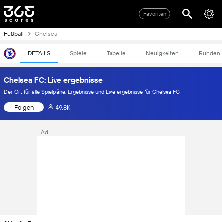
Favoriten
Fußball
Chelsea
DETAILS
Spiele
Tabelle
Neuigkeiten
Runden
Chelsea FC: Live ergebnisse
Der Ort für alle Spielpläne, Ergebnisse und Live ergebnisse für Chelsea FC
Folgen
49.8K
Ad