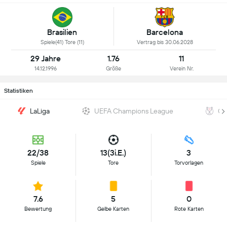
Brasilien
Barcelona
Spiele(41) Tore (11)
Vertrag bis 30.06.2028
29 Jahre
1.76
11
14.12.1996
Größe
Verein Nr.
Statistiken
LaLiga
UEFA Champions League
Co
22/38
13(3i.E.)
3
Spiele
Tore
Torvorlagen
7.6
5
0
Bewertung
Gelbe Karten
Rote Karten