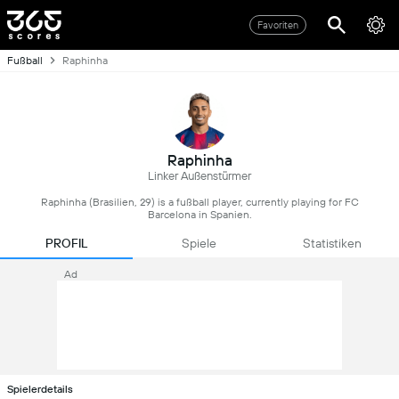
Favoriten
Fußball
Raphinha
Raphinha
Linker Außenstürmer
Raphinha (Brasilien, 29) is a fußball player, currently playing for FC
Barcelona in Spanien.
PROFIL
Spiele
Statistiken
Ad
Spielerdetails