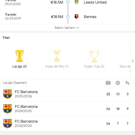
Transfer
€18.5M
Leeds United
05.10.2020
Transfer
€18.9M
Rennes
02.09.2019
Mehr Sehen
Titel
LaLiga (3) 
Copa del Rey (1) 
Super Cup (3) 
Taça de Po
(1) 
LaLiga (Spanien)
FC Barcelona
22
13
3
2025/2026
FC Barcelona
36
18
9
2024/2025
FC Barcelona
36
7
7
2022/2023