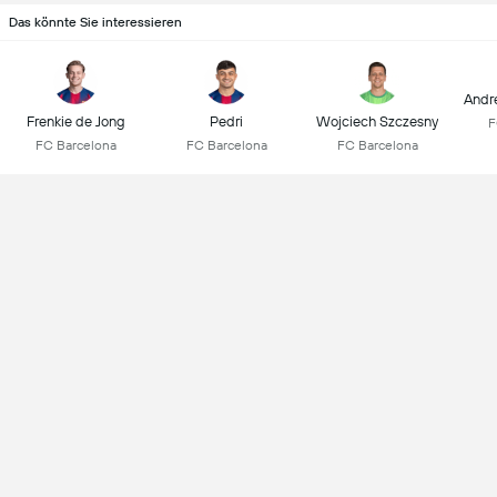
Das könnte Sie interessieren
Andr
Frenkie de Jong
Pedri
Wojciech Szczesny
F
FC Barcelona
FC Barcelona
FC Barcelona