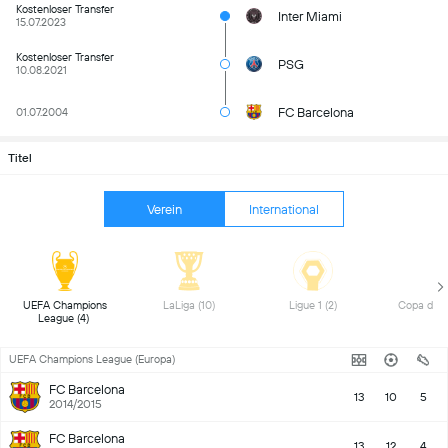
Kostenloser Transfer
Inter Miami
15.07.2023
Kostenloser Transfer
PSG
10.08.2021
FC Barcelona
01.07.2004
Titel
Verein
International
UEFA Champions 
LaLiga (10) 
Ligue 1 (2) 
League (4) 
UEFA Champions League (Europa)
FC Barcelona
13
10
5
2014/2015
FC Barcelona
13
12
4