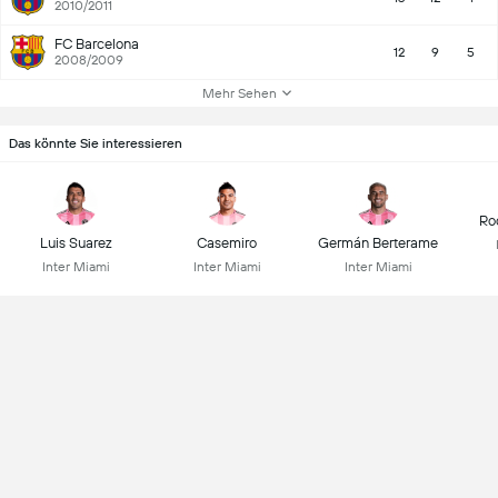
2010/2011
FC Barcelona
12
9
5
2008/2009
Mehr Sehen
Das könnte Sie interessieren
Ro
Luis Suarez
Casemiro
Germán Berterame
Inter Miami
Inter Miami
Inter Miami