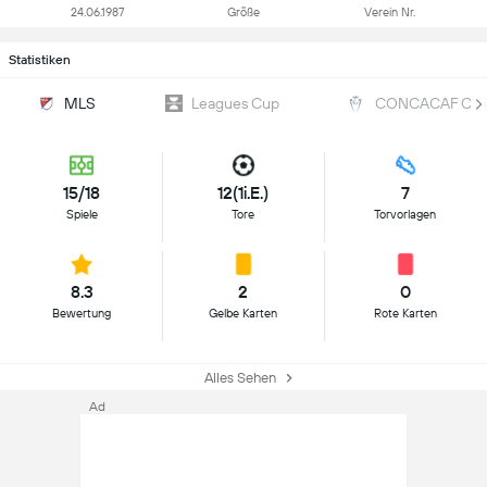
24.06.1987
Größe
Verein Nr.
Statistiken
MLS
Leagues Cup
CONCACAF Cha
15/18
12(1i.E.)
7
Spiele
Tore
Torvorlagen
8.3
2
0
Bewertung
Gelbe Karten
Rote Karten
Alles Sehen
Ad