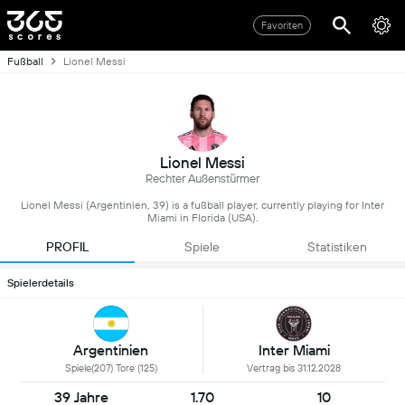
Favoriten
Fußball
Lionel Messi
Lionel Messi
Rechter Außenstürmer
Lionel Messi (Argentinien, 39) is a fußball player, currently playing for Inter
Miami in Florida (USA).
PROFIL
Spiele
Statistiken
Spielerdetails
Inter Miami
Argentinien
Vertrag bis 31.12.2028
Spiele(207) Tore (125)
39 Jahre
1.70
10