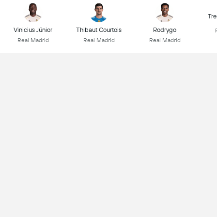
Tre
Vinicius Júnior
Thibaut Courtois
Rodrygo
Real Madrid
Real Madrid
Real Madrid