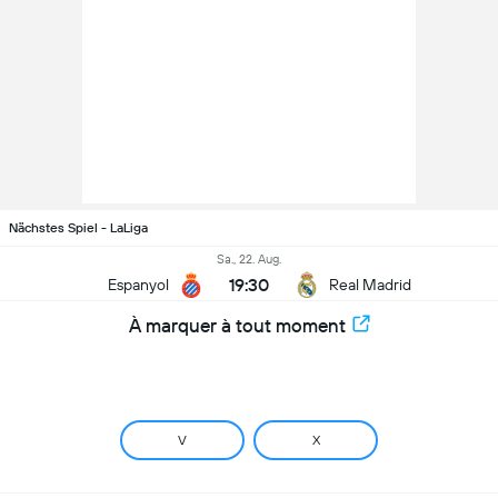
Nächstes Spiel - LaLiga
Sa., 22. Aug.
19:30
Espanyol
Real Madrid
À marquer à tout moment
V
X