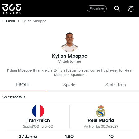
Favoriten
Fußball
Kylian Mbappe
Kylian Mbappe
Mittelstürmer
Kylian Mbappe (Frankreich, 27) is a fußball player, currently playing for Real
Madrid in Spanien.
PROFIL
Spiele
Statistiken
Spielerdetails
Frankreich
Real Madrid
Spiele(106) Tore (66)
Vertrag bis 30.06.2029
27 Jahre
1.80
10