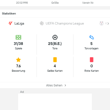
20.12.1998
Größe
Verein Nr.
Statistiken
LaLiga
UEFA Champions League
Co
31/38
25(8i.E.)
5
Spiele
Tore
Torvorlagen
7.6
4
0
Bewertung
Gelbe Karten
Rote Karten
Alles Sehen
Ad