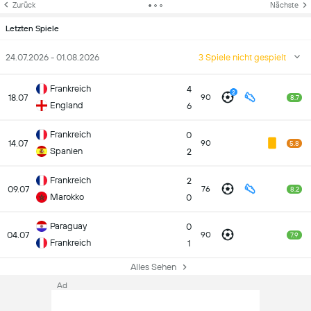
Zurück
Nächste
Letzten Spiele
24.07.2026 - 01.08.2026
3 Spiele nicht gespielt
Frankreich
4
2
18.07
90
8.7
England
6
Frankreich
0
14.07
90
5.8
Spanien
2
Frankreich
2
09.07
76
8.2
Marokko
0
Paraguay
0
04.07
90
7.9
Frankreich
1
Alles Sehen
Ad