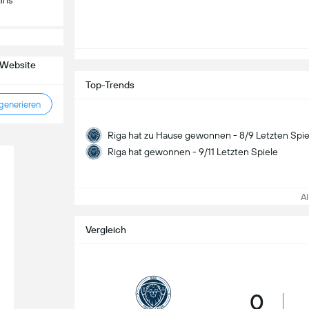
ris
 Website
Top-Trends
enerieren
Riga hat zu Hause gewonnen - 8/9 Letzten Spie
Riga hat gewonnen - 9/11 Letzten Spiele
Al
Vergleich
0