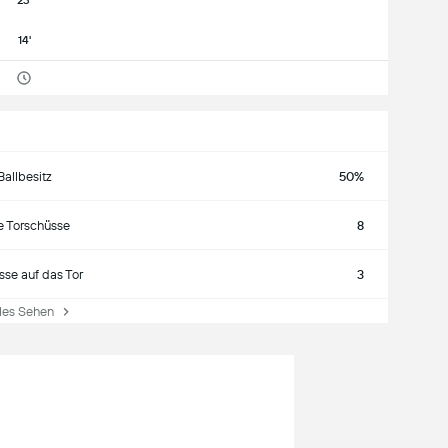
23'
14'
Ballbesitz
50%
e Torschüsse
8
se auf das Tor
3
les Sehen