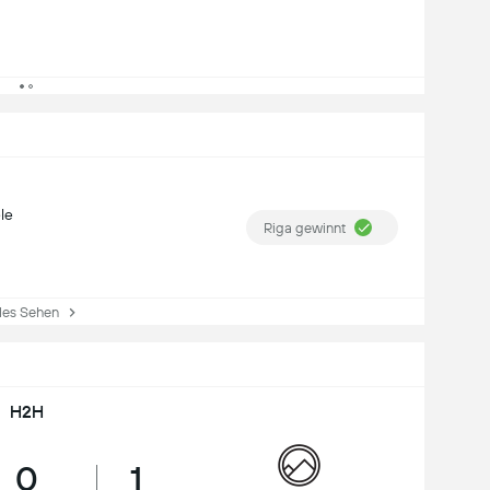
le
Riga gewinnt
les Sehen
H2H
0
1