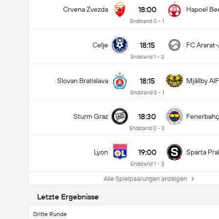
18:00
Crvena Zvezda
Hapoel Be
Endstand 0 - 1
18:15
Celje
FC Ararat
Endstand 1 - 2
18:15
Slovan Bratislava
Mjällby AIF
Endstand 2 - 1
18:30
Sturm Graz
Fenerbah
Endstand 0 - 2
19:00
Lyon
Sparta Pra
Endstand 1 - 2
Alle Spielpaarungen anzeigen
Letzte Ergebnisse
Dritte Runde