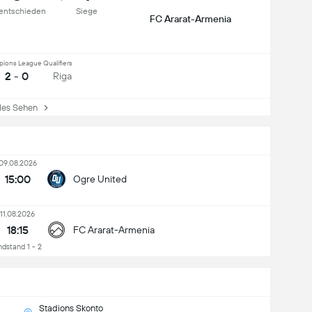
entschieden
Siege
FC Ararat-Armenia
ons League Qualifiers
2 - 0
Riga
les Sehen
09.08.2026
15:00
Ogre United
11.08.2026
18:15
FC Ararat-Armenia
ndstand 1 - 2
Stadions Skonto