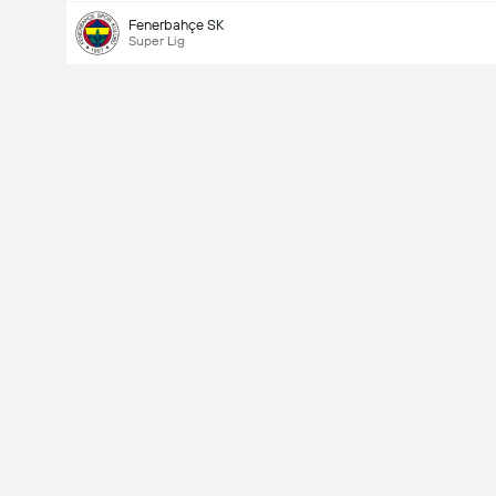
Fenerbahçe SK
Super Lig