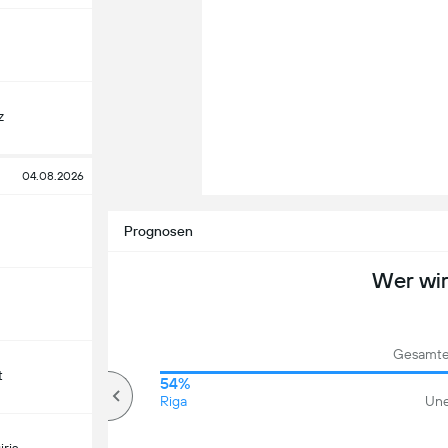
z
04.08.2026
Prognosen
Wer wi
Gesamte
t
72%
54%
Über
Riga
Une