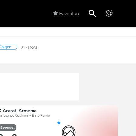
Favoriten
Folgen
41.92M
C Ararat-Armenia
 League Qualifiers - Erste Runde
Beendet