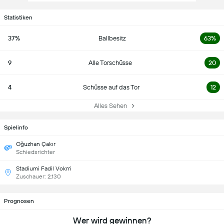
Statistiken
37%
Ballbesitz
63%
9
Alle Torschüsse
20
4
Schüsse auf das Tor
12
Alles Sehen
Spielinfo
Oğuzhan Çakır
Schiedsrichter
Stadiumi Fadil Vokrri
Zuschauer: 2,130
Prognosen
Wer wird gewinnen?