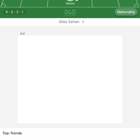
Maloku
4 - 2 - 3 - 1
Nationality
Alles Sehen
Ad
Top-Trends