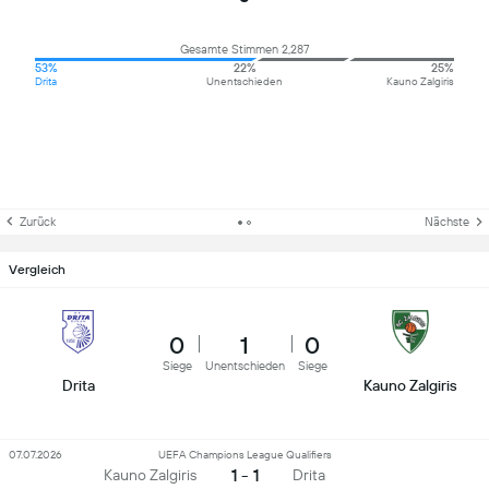
Gesamte Stimmen 2,287
53%
22%
25%
Drita
Unentschieden
Kauno Zalgiris
Zurück
Nächste
Vergleich
0
1
0
Siege
Unentschieden
Siege
Drita
Kauno Zalgiris
07.07.2026
UEFA Champions League Qualifiers
1 - 1
Kauno Zalgiris
Drita