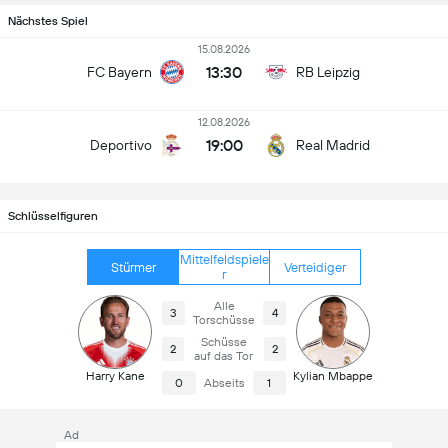
Nächstes Spiel
15.08.2026
13:30
FC Bayern
RB Leipzig
12.08.2026
19:00
Deportivo
Real Madrid
Schlüsselfiguren
Mittelfeldspiele
Stürmer
Verteidiger
r
Alle
3
4
Torschüsse
Schüsse
2
2
auf das Tor
Harry Kane
Kylian Mbappe
0
Abseits
1
Ad