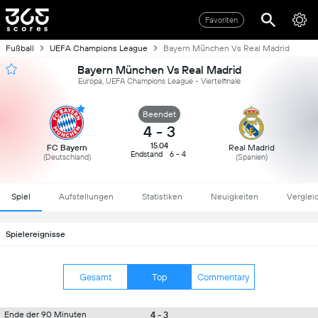
Favoriten
Fußball
UEFA Champions League
Bayern München Vs Real Madrid
Bayern München Vs Real Madrid
Europa, UEFA Champions League - Viertelfinale
Beendet
4
-
3
15.04
FC Bayern
Real Madrid
Endstand
6 - 4
(
Deutschland
)
(
Spanien
)
Spiel
Aufstellungen
Statistiken
Neuigkeiten
Verglei
Spielereignisse
Gesamt
Top
Commentary
4 - 3
Ende der 90 Minuten