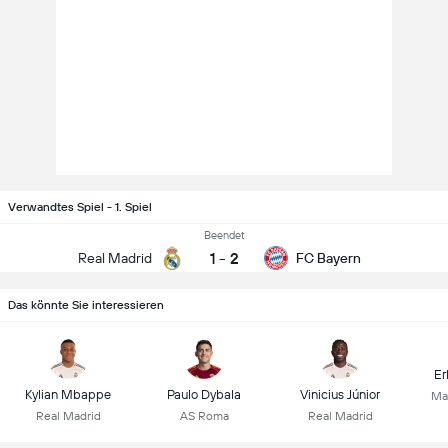
Verwandtes Spiel - 1. Spiel
Beendet
1
-
2
Real Madrid
FC Bayern
Das könnte Sie interessieren
Er
Kylian Mbappe
Paulo Dybala
Vinicius Júnior
Ma
Real Madrid
AS Roma
Real Madrid