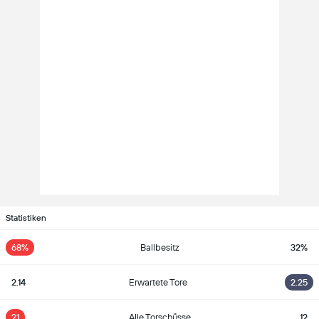
Statistiken
68%
Ballbesitz
32%
2.14
Erwartete Tore
2.25
21
Alle Torschüsse
12