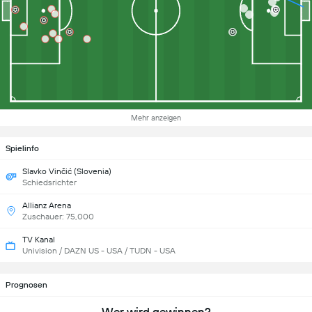
Mehr anzeigen
Spielinfo
Slavko Vinčić (Slovenia)
Schiedsrichter
Allianz Arena
Zuschauer: 75,000
TV Kanal
Univision / DAZN US - USA / TUDN - USA
Prognosen