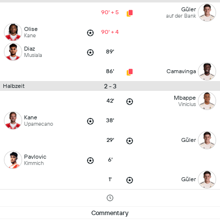
Güler
90' + 5
auf der Bank
Olise
90' + 4
Kane
Diaz
89'
Musiala
86'
Camavinga
2 - 3
Halbzeit
Mbappe
42'
Vinicius
Kane
38'
Upamecano
29'
Güler
Pavlovic
6'
Kimmich
1'
Güler
Commentary