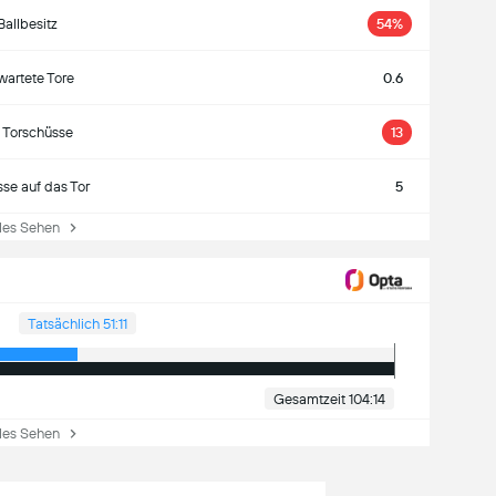
Ballbesitz
54%
wartete Tore
0.6
e Torschüsse
13
se auf das Tor
5
les Sehen
Tatsächlich 51:11
Gesamtzeit 104:14
les Sehen