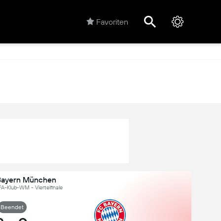
Favoriten
Bayern München
IFA-Klub-WM - Viertelfinale
Beendet