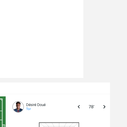
Désiré Doué
78'
Tor