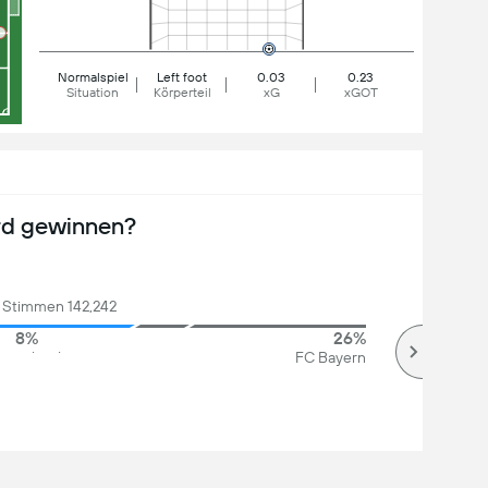
Normalspiel
Left foot
0.03
0.23
Situation
Körperteil
xG
xGOT
rd gewinnen?
Stimmen 142,242
8%
26%
ntschieden
FC Bayern