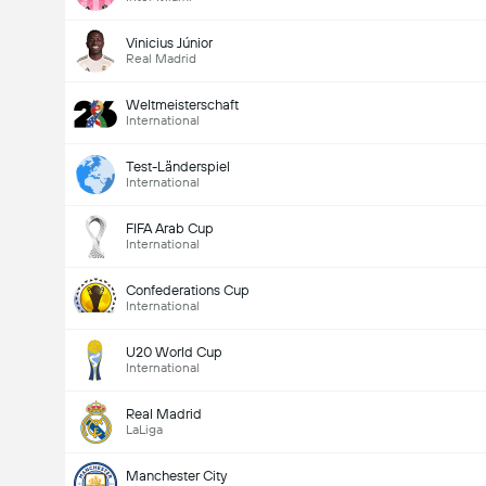
Vinicius Júnior
Real Madrid
Weltmeisterschaft
International
Test-Länderspiel
International
FIFA Arab Cup
International
Confederations Cup
International
U20 World Cup
International
Real Madrid
LaLiga
Manchester City