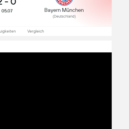
2
-
0
Bayern München
05.07
(
Deutschland
)
igkeiten
Vergleich