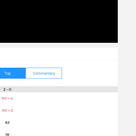
Top
Commentary
2 - 0
90' + 6
90' + 2
82'
78'