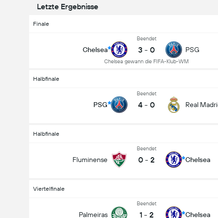
Letzte Ergebnisse
Finale
Beendet
3
-
0
Chelsea
PSG
Chelsea gewann die FIFA-Klub-WM
Halbfinale
Beendet
4
-
0
PSG
Real Madr
Halbfinale
Beendet
0
-
2
Fluminense
Chelsea
Viertelfinale
Beendet
1
-
2
Palmeiras
Chelsea