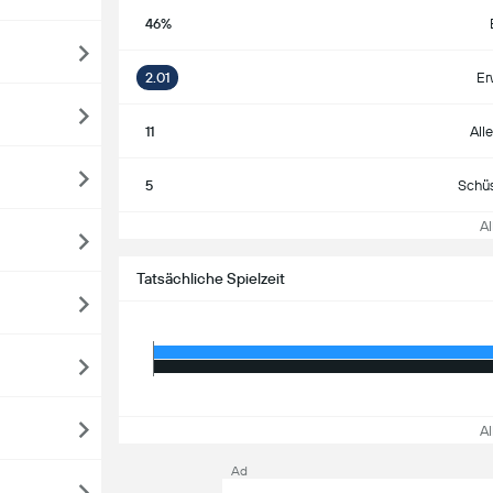
46%
2.01
Er
11
All
5
Schüs
Al
Tatsächliche Spielzeit
Al
Ad