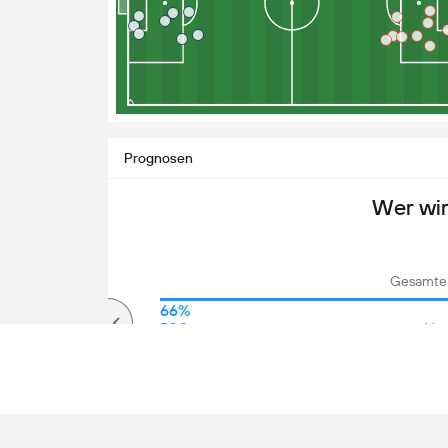
Prognosen
Wer wi
Gesamte 
77%
66%
Über
PSG
Une