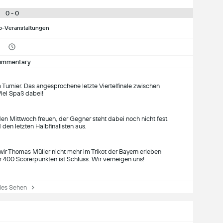
0 - 0
p-Veranstaltungen
ommentary
m Turnier. Das angesprochene letzte Viertelfinale zwischen
iel Spaß dabei!
en Mittwoch freuen, der Gegner steht dabei noch nicht fest.
den letzten Halbfinalisten aus.
r Thomas Müller nicht mehr im Trikot der Bayern erleben
r 400 Scorerpunkten ist Schluss. Wir verneigen uns!
les Sehen