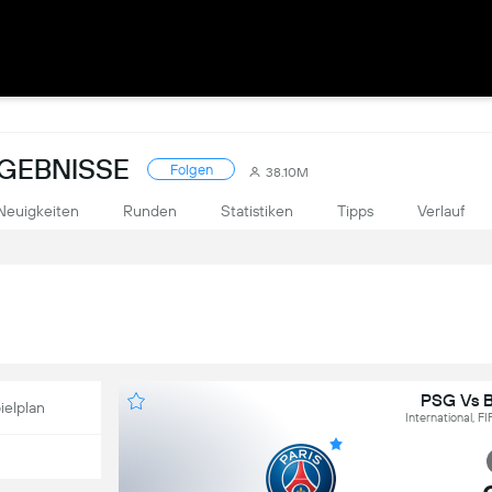
RGEBNISSE
Folgen
38.10M
Neuigkeiten
Runden
Statistiken
Tipps
Verlauf
PSG Vs 
ielplan
International, F