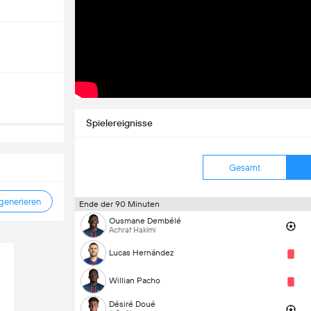
Spielereignisse
Gesamt
enerieren
Ende der 90 Minuten
Ousmane Dembélé
Achraf Hakimi
Lucas Hernández
Willian Pacho
Désiré Doué