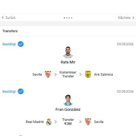
Zurück
Nächste
Transfers
Bestätigt
04.08.2026
Rafa Mir
Kostenloser
Sevilla
Aris Salonica
Transfer
Bestätigt
02.08.2026
Fran González
Transfer
Real Madrid
Sevilla
€3M