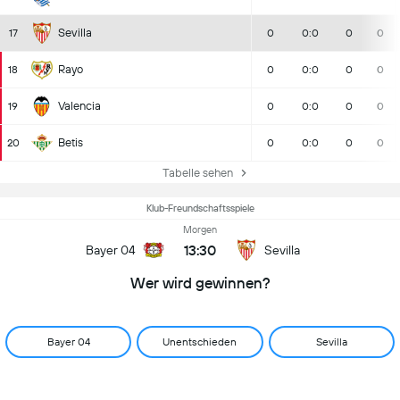
Sevilla
17
0
0:0
0
0
Rayo
18
0
0:0
0
0
Valencia
19
0
0:0
0
0
Betis
20
0
0:0
0
0
Tabelle sehen
Klub-Freundschaftsspiele
Morgen
13:30
Bayer 04
Sevilla
Wer wird gewinnen?
Bayer 04
Unentschieden
Sevilla