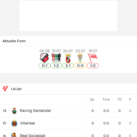
Aktuelle Form
02.08
31.07
26.07
23.07
19.07
0
-
1
1
-
2
2
-
1
0
-
0
1
-
0
LaLiga
Sp.
Tore
TD
P
Racing Santander
14
0
0:0
0
0
Villarreal
15
0
0:0
0
0
Real Sociedad
16
0
0:0
0
0