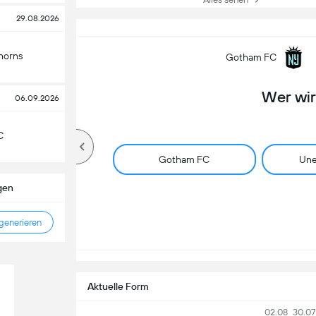
29.08.2026
horns
Gotham FC
Wer wi
06.09.2026
C
Gotham FC
Une
gen
enerieren
Aktuelle Form
02.08
30.07