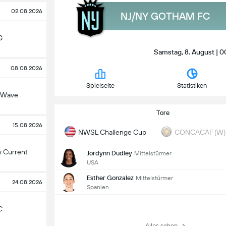
02.08.2026
NJ/NY GOTHAM FC
C
Samstag, 8. August | 00
08.08.2026
Spielseite
Statistiken
 Wave
Tore
15.08.2026
NWSL Challenge Cup
CONCACAF (W) 
y Current
Jordynn Dudley
Mittelstürmer
USA
Esther Gonzalez
Mittelstürmer
24.08.2026
Spanien
C
Alles sehen