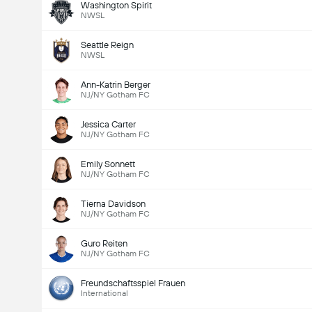
Washington Spirit
NWSL
Seattle Reign
NWSL
Ann-Katrin Berger
NJ/NY Gotham FC
Jessica Carter
NJ/NY Gotham FC
Emily Sonnett
NJ/NY Gotham FC
Tierna Davidson
NJ/NY Gotham FC
Guro Reiten
NJ/NY Gotham FC
Freundschaftsspiel Frauen
International