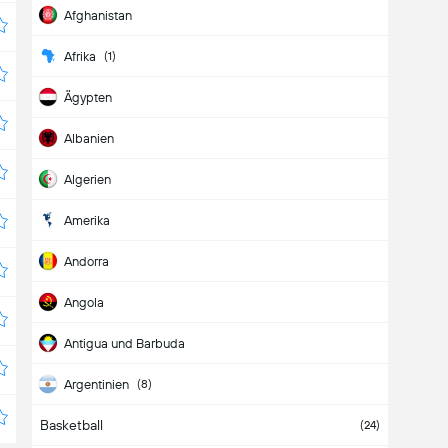
Afghanistan
Afrika
(
1
)
Ägypten
Albanien
Algerien
Amerika
Andorra
Angola
Antigua und Barbuda
Argentinien
(
8
)
Basketball
Armenien
(
3
)
(
24
)