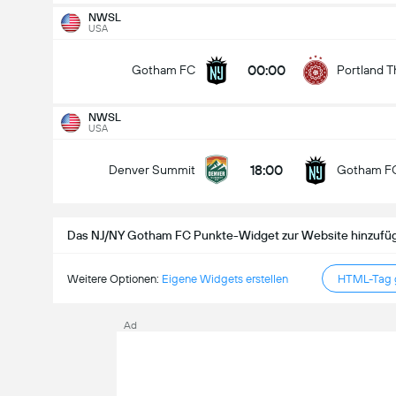
NWSL
USA
NWSL
15.08
00:00
Gotham FC
Portland T
00:00
Gotham FC
Kansas City Current
Gesamtanzahl Tore im Spiel (2.5)
NWSL
USA
18:00
Denver Summit
Gotham F
Unter
Über
Das NJ/NY Gotham FC Punkte-Widget zur Website hinzufü
Weitere Optionen:
Eigene Widgets erstellen
HTML-Tag g
Ad