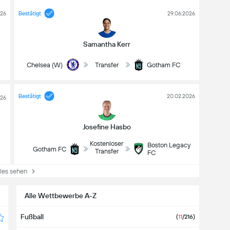
026
Bestätigt
29.06.2026
Samantha Kerr
Chelsea (W)
Transfer
Gotham FC
Bestätigt
20.02.2026
026
Josefine Hasbo
Kostenloser
Boston Legacy
Gotham FC
Transfer
FC
lles sehen
Alle Wettbewerbe A-Z
Fußball
(
11
/216
)