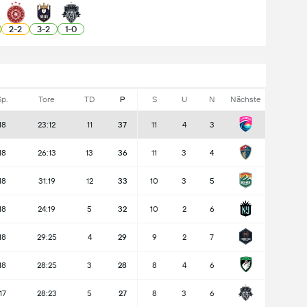
2
-
2
3
-
2
1
-
0
Sp.
Tore
TD
P
S
U
N
Nächste
18
23:12
11
37
11
4
3
18
26:13
13
36
11
3
4
18
31:19
12
33
10
3
5
18
24:19
5
32
10
2
6
18
29:25
4
29
9
2
7
18
28:25
3
28
8
4
6
17
28:23
5
27
8
3
6