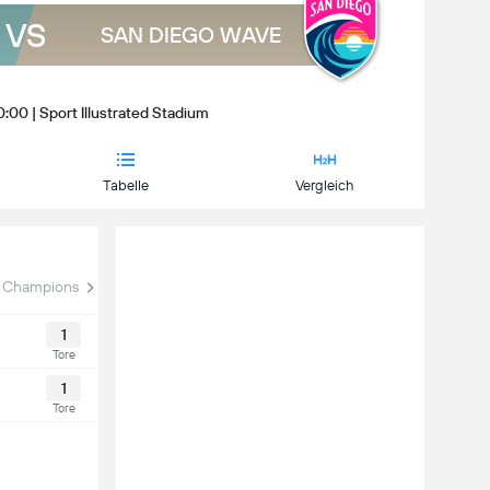
VS
SAN DIEGO WAVE
:00 | Sport Illustrated Stadium
Tabelle
Vergleich
Champions Cup
NWSL x Liga MXF Summer Cup
FIFA 
1
Tore
1
Tore