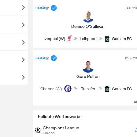
Bestätigt
14.07.2
Denise O'Sullivan
Liverpool (W)
Leihgabe
Gotham FC
Bestätigt
12.03.2
Guro Reiten
Chelsea (W)
Transfer
Gotham FC
A
Beliebte Wettbewerbe
Champions League
Europa