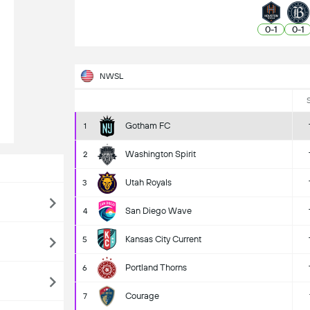
0
-
1
0
-
1
NWSL
Gotham FC
1
Washington Spirit
2
Utah Royals
3
San Diego Wave
4
Kansas City Current
5
Portland Thorns
6
Courage
7