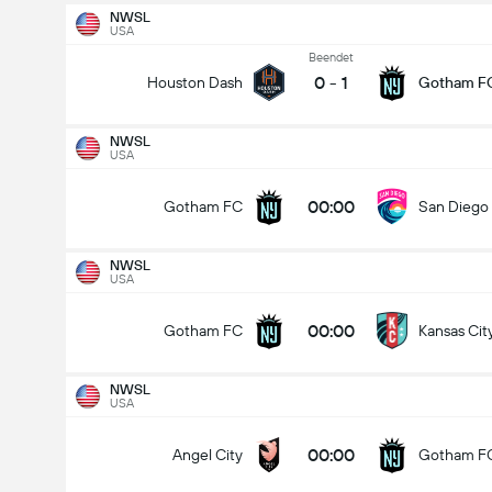
NWSL
USA
Beendet
0
-
1
Houston Dash
Gotham F
NWSL
USA
00:00
Gotham FC
San Diego
NWSL
USA
00:00
Gotham FC
Kansas Cit
NWSL
USA
00:00
Angel City
Gotham F