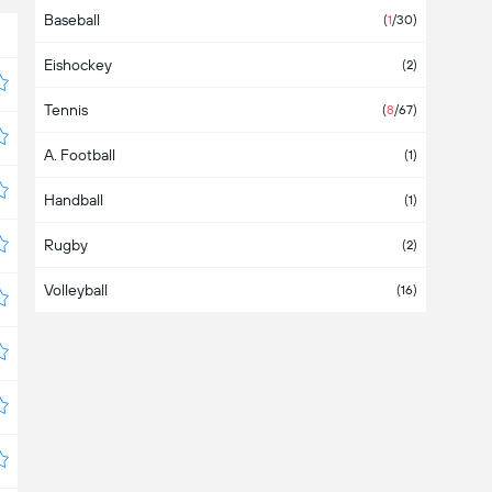
Baseball
(
1
/30
)
Eishockey
(
2
)
Tennis
(
8
/67
)
A. Football
(
1
)
Handball
(
1
)
Rugby
(
2
)
Volleyball
(
16
)