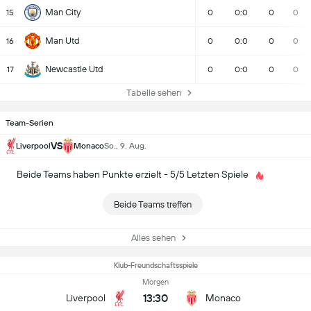
Man City
15
0
0:0
0
0
Man Utd
16
0
0:0
0
0
Newcastle Utd
17
0
0:0
0
0
Tabelle sehen
Team-Serien
VS
Liverpool
Monaco
So., 9. Aug.
Beide Teams haben Punkte erzielt - 5/5 Letzten Spiele
Beide Teams treffen
Alles sehen
Klub-Freundschaftsspiele
Morgen
13:30
Liverpool
Monaco