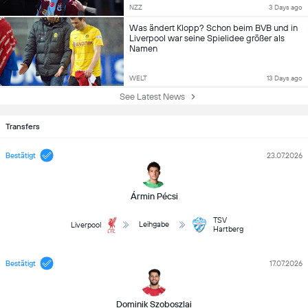
NZZ
3 Days ago
Was ändert Klopp? Schon beim BVB und in
Liverpool war seine Spielidee größer als
Namen
WELT
13 Days ago
See Latest News
Transfers
Bestätigt
23.07.2026
Ármin Pécsi
TSV
Leihgabe
Liverpool
Hartberg
Bestätigt
17.07.2026
Dominik Szoboszlai