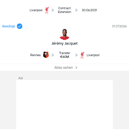
Contract
Liverpool
30.06.2031
Extension
Bestätigt
01.07.2026
Jérémy Jacquet
Transfer
Rennes
Liverpool
€60M
Alles sehen
Ad