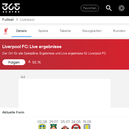
Favoriten
Fußball
Liverpool
Details
Spiele
Tabelle
Neuigkeiten
Runden
Liverpool FC: Live ergebnisse
Der Ort für alle Spielpläne, Ergebnisse und Live ergebnisse für Liverpool FC
Folgen
55.7K
Ad
Aktuelle Form
02.08
29.07
25.07
24.05
15.05