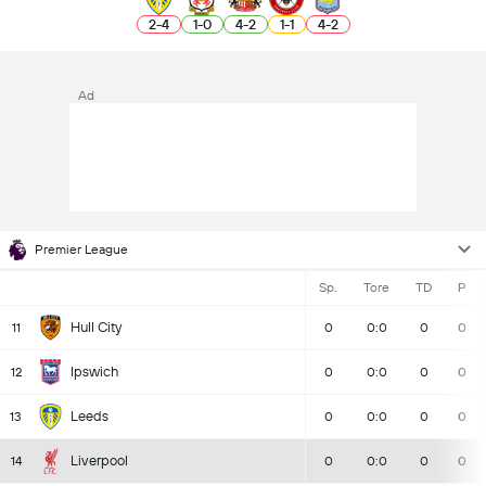
2
-
4
1
-
0
4
-
2
1
-
1
4
-
2
Ad
Premier League
Sp.
Tore
TD
P
Hull City
11
0
0:0
0
0
Ipswich
12
0
0:0
0
0
Leeds
13
0
0:0
0
0
Liverpool
14
0
0:0
0
0