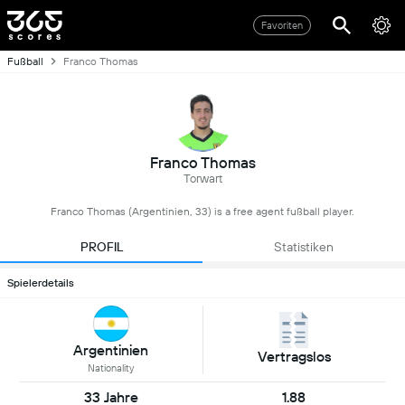
Favoriten
Fußball
Franco Thomas
Franco Thomas
Torwart
Franco Thomas (Argentinien, 33) is a free agent fußball player.
PROFIL
Statistiken
Spielerdetails
Argentinien
Vertragslos
Nationality
33 Jahre
1.88