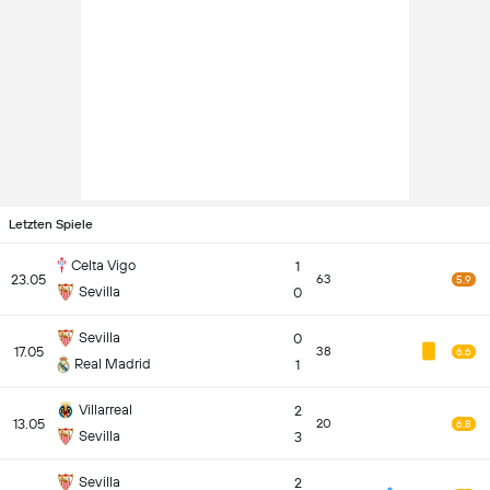
Letzten Spiele
Celta Vigo
1
23.05
63
5.9
Sevilla
0
Sevilla
0
17.05
38
6.6
Real Madrid
1
Villarreal
2
13.05
20
6.8
Sevilla
3
Sevilla
2