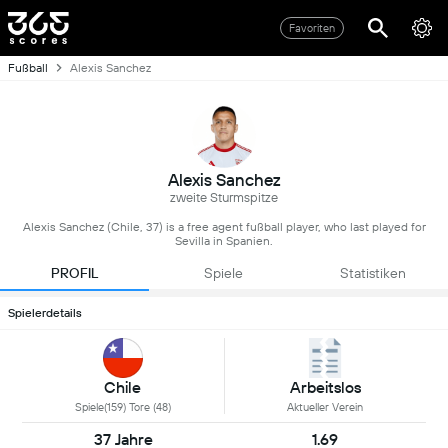
Favoriten
Fußball
Alexis Sanchez
Alexis Sanchez
zweite Sturmspitze
Alexis Sanchez (Chile, 37) is a free agent fußball player, who last played for
Sevilla in Spanien.
PROFIL
Spiele
Statistiken
Spielerdetails
Chile
Arbeitslos
Spiele(159) Tore (48)
Aktueller Verein
37 Jahre
1.69