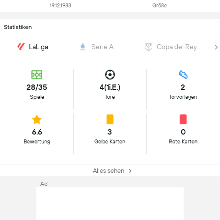
19.12.1988
Größe
Statistiken
LaLiga
Serie A
Copa del Rey
28/35
4(1i.E.)
2
Spiele
Tore
Torvorlagen
6.6
3
0
Bewertung
Gelbe Karten
Rote Karten
Alles sehen
Ad