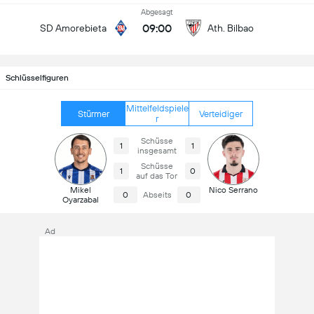
Abgesagt
09:00
SD Amorebieta
Ath. Bilbao
Schlüsselfiguren
Mittelfeldspiele
Stürmer
Verteidiger
r
Schüsse
1
1
insgesamt
Schüsse
1
0
auf das Tor
Mikel
Nico Serrano
0
Abseits
0
Oyarzabal
Ad