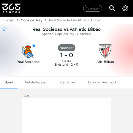
Favoriten
Fußball
Copa del Rey
Real Sociedad Vs Athletic Bilbao
Real Sociedad Vs Athletic Bilbao
Spanien, Copa del Rey - Halbfinale
Beendet
1
-
0
04.03
Real Sociedad
Ath. Bilbao
Endstand
2 - 0
Spiel
Aufstellungen
Statistiken
Direkter Vergleich
Ad