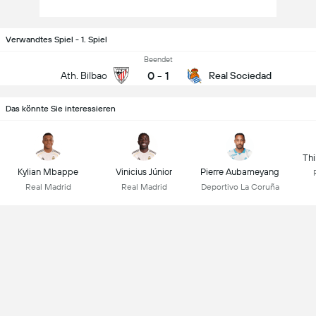
Verwandtes Spiel - 1. Spiel
Beendet
0
-
1
Ath. Bilbao
Real Sociedad
Das könnte Sie interessieren
Thi
Kylian Mbappe
Vinicius Júnior
Pierre Aubameyang
Real Madrid
Real Madrid
Deportivo La Coruña