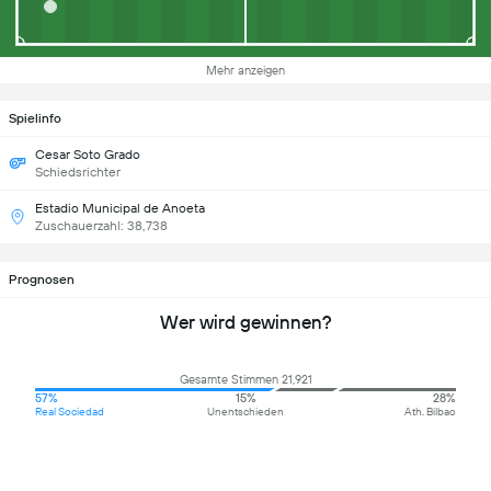
Mehr anzeigen
Spielinfo
Cesar Soto Grado
Schiedsrichter
Estadio Municipal de Anoeta
Zuschauerzahl: 38,738
Prognosen
Wer wird gewinnen?
Gesamte Stimmen 21,921
57%
15%
28%
Real Sociedad
Unentschieden
Ath. Bilbao