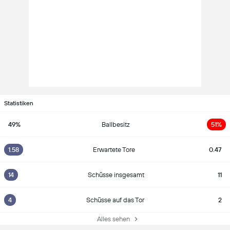
Statistiken
49%
Ballbesitz
51%
1.58
Erwartete Tore
0.47
14
Schüsse insgesamt
11
4
Schüsse auf das Tor
2
Alles sehen