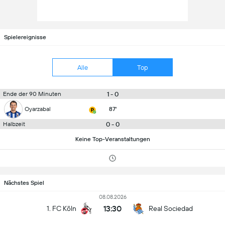
Spielereignisse
Alle
Top
1 - 0
Ende der 90 Minuten
Oyarzabal
87'
0 - 0
Halbzeit
Keine Top-Veranstaltungen
Nächstes Spiel
08.08.2026
13:30
1. FC Köln
Real Sociedad