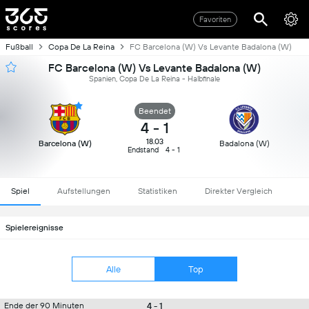
Favoriten
Fußball
Copa De La Reina
FC Barcelona (W) Vs Levante Badalona (W)
FC Barcelona (W) Vs Levante Badalona (W)
Spanien, Copa De La Reina - Halbfinale
Beendet
4
-
1
18.03
Barcelona (W)
Badalona (W)
Endstand
4 - 1
Spiel
Aufstellungen
Statistiken
Direkter Vergleich
Spielereignisse
Alle
Top
4 - 1
Ende der 90 Minuten