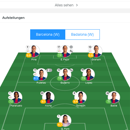
Alles sehen
Aufstellungen
Barcelona (W)
Badalona (W)
9
17
10
6.6
7.9
6.8
Pina
E. Pajor
Graham
11
2
12
19
8.3
7.8
7.5
Putellas
Guijarro
Lopez
7
23
8
22
7.0
6.1
6.4
7.1
Paralluelo
Aicha
Torrejón
Batlle
1
6.7
G. Font