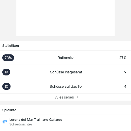
Statistiken
73%
Ballbesitz
27%
19
Schüsse insgesamt
9
10
Schüsse auf das Tor
4
Alles sehen
Spielinfo
Lorena del Mar Trujillano Gallardo
Schiedsrichter