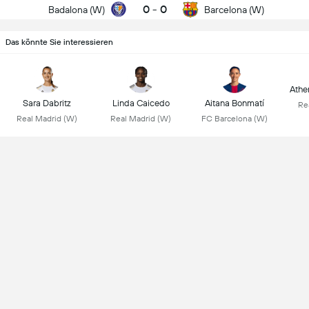
0
-
0
Badalona (W)
Barcelona (W)
Das könnte Sie interessieren
Athen
Sara Dabritz
Linda Caicedo
Aitana Bonmatí
Re
Real Madrid (W)
Real Madrid (W)
FC Barcelona (W)