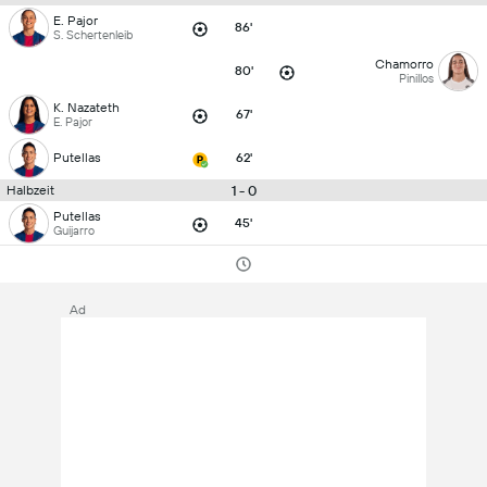
E. Pajor
86'
S. Schertenleib
Chamorro
80'
Pinillos
K. Nazateth
67'
E. Pajor
Putellas
62'
1 - 0
Halbzeit
Putellas
45'
Guijarro
Ad