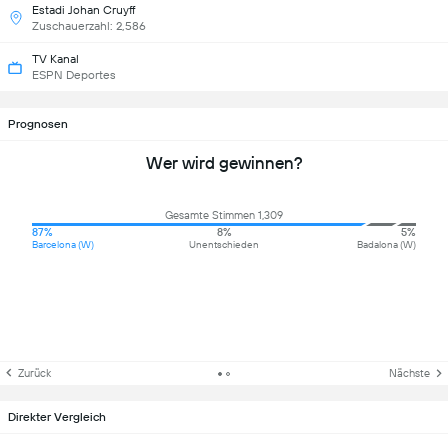
Estadi Johan Cruyff
Zuschauerzahl: 2,586
TV Kanal
ESPN Deportes
Prognosen
Wer wird gewinnen?
Gesamte Stimmen 1,309
87%
8%
5%
Barcelona (W)
Unentschieden
Badalona (W)
Zurück
Nächste
Direkter Vergleich