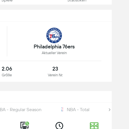
Spiele
Statistiken
Philadelphia 76ers
Aktueller Verein
2.06
23
Größe
Verein Nr.
BA - Regular Season
NBA - Total
NBA Al