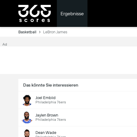
Ergebnisse
Basketball
LeBron James
Ad
Das könnte Sie interessieren
Joel Embiid
Philadelphia 76ers
Jaylen Brown
Philadelphia 76ers
Dean Wade