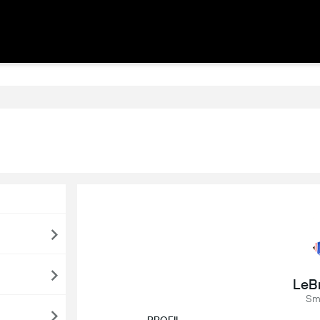
LeB
Sm