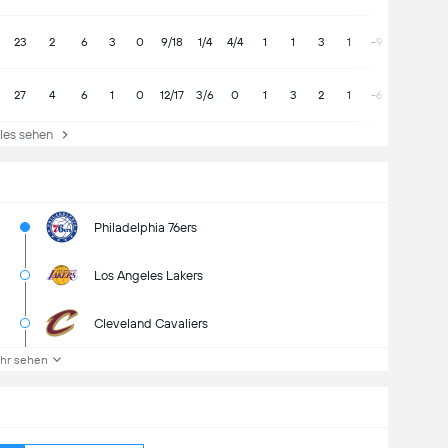
23
2
6
3
0
9/18
1/4
4/4
1
1
3
1
-9
27
4
6
1
0
12/17
3/6
0
1
3
2
1
-6
lles sehen
Philadelphia 76ers
Los Angeles Lakers
Cleveland Cavaliers
hr sehen