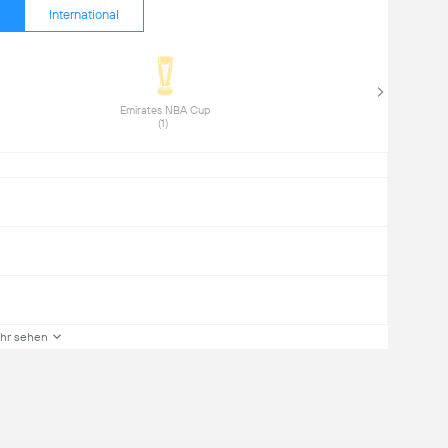
International
Emirates NBA Cup 
(1) 
hr sehen