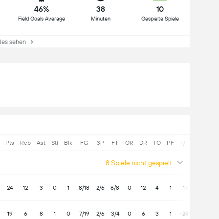
46%
38
10
Field Goals Average
Minuten
Gespielte Spiele
lles sehen
Pts
Reb
Ast
Stl
Blk
FG
3P
FT
OR
DR
TO
PF
+/-
8 Spiele nicht gespielt
24
12
3
0
1
8/18
2/6
6/8
0
12
4
1
-17
19
6
8
1
0
7/19
2/6
3/4
0
6
3
1
-24