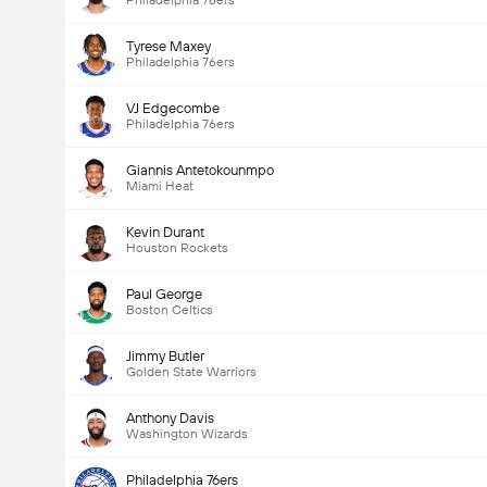
Philadelphia 76ers
Tyrese Maxey
Philadelphia 76ers
VJ Edgecombe
Philadelphia 76ers
Giannis Antetokounmpo
Miami Heat
Kevin Durant
Houston Rockets
Paul George
Boston Celtics
Jimmy Butler
Golden State Warriors
Anthony Davis
Washington Wizards
Philadelphia 76ers