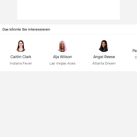
Das könnte Sie interessieren
Pa
Caitlin Clark
A'ja Wilson
Angel Reese
D
Indiana Fever
Las Vegas Aces
Atlanta Dream