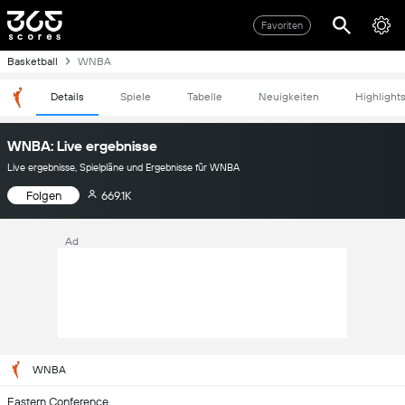
Favoriten
Basketball
WNBA
Details
Spiele
Tabelle
Neuigkeiten
Highlight
WNBA: Live ergebnisse
Live ergebnisse, Spielpläne und Ergebnisse für WNBA
Folgen
669.1K
Ad
WNBA
Eastern Conference