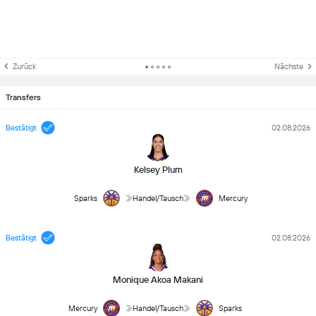
Zurück
Nächste
Transfers
Bestätigt
02.08.2026
Kelsey Plum
Sparks
Handel/Tausch
Mercury
Bestätigt
02.08.2026
Monique Akoa Makani
Mercury
Handel/Tausch
Sparks