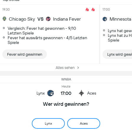
19:30
17:00
Chicago Sky
VS
Indiana Fever
Minnesota
Vergleich: Fever hat gewonnen - 9/10
Lynx hat gew
Letzten Spiele
Lynx hat zu 
Fever hat auswärts gewonnen - 4/5 Letzten
Spiele
Spiele
Fever wird gewinnen
Lynx wird gew
Alles sehen
WNBA
Heute
17:00
Lynx
Aces
Wer wird gewinnen?
Lynx
Aces