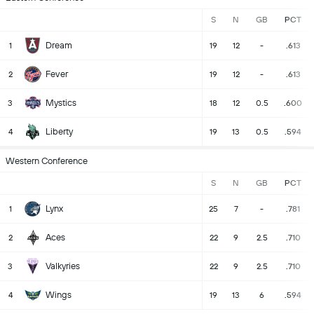
S
N
GB
PCT
Dream
1
19
12
-
.613
Fever
2
19
12
-
.613
Mystics
3
18
12
0.5
.600
Liberty
4
19
13
0.5
.594
Western Conference
S
N
GB
PCT
Lynx
1
25
7
-
.781
Aces
2
22
9
2.5
.710
Valkyries
3
22
9
2.5
.710
Wings
4
19
13
6
.594