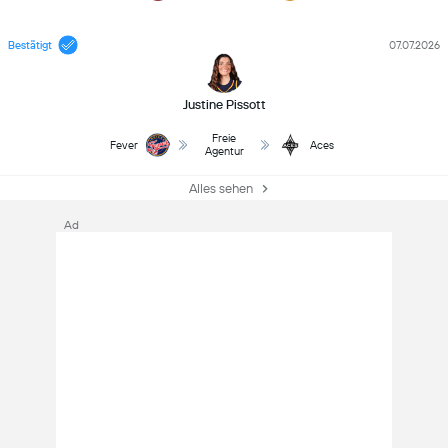
Bestätigt
07.07.2026
Justine Pissott
Freie
Fever
Aces
Agentur
Alles sehen
Ad