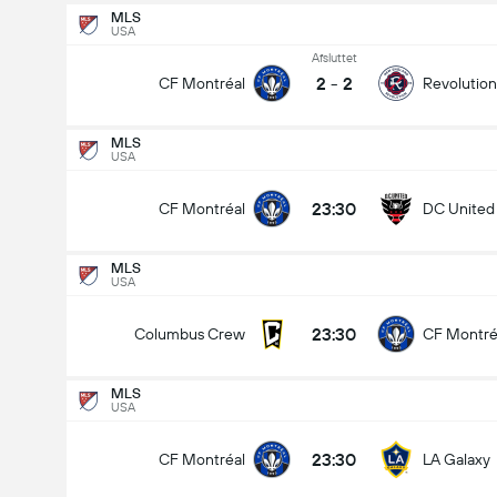
MLS
USA
Afsluttet
2
-
2
CF Montréal
Revolution
MLS
USA
23:30
CF Montréal
DC United
MLS
USA
23:30
Columbus Crew
CF Montré
MLS
USA
23:30
CF Montréal
LA Galaxy