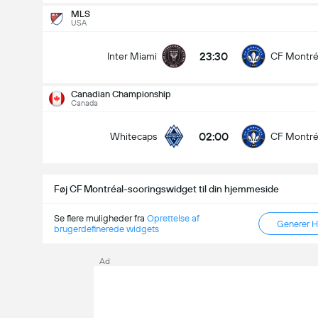
MLS
USA
MLS
19-08
23:30
Inter Miami
CF Montré
23:30
Columbus Crew
CF Montréal
Antal Mål i Kampen (2.5)
Canadian Championship
Canada
02:00
Whitecaps
CF Montré
Under
Over
Føj CF Montréal-scoringswidget til din hjemmeside
Se flere muligheder fra
Oprettelse af
Generer 
brugerdefinerede widgets
Ad