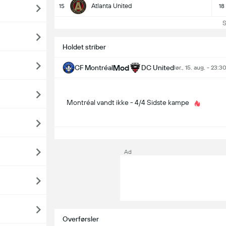
Atlanta United
15
18
S
Holdet striber
Mod
CF Montréal
DC United
lør., 15. aug. - 23:3
Montréal vandt ikke - 4/4 Sidste kampe
Ad
Overførsler