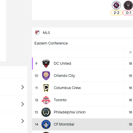
2
-
2
0
-
1
MLS
Eastern Conference
P
DC United
9
18
Orlando City
10
18
Columbus Crew
11
18
Toronto
12
18
Philadelphia Union
13
18
CF Montréal
14
18