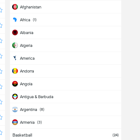
Afghanistan
Africa
(
1
)
Albania
Algeria
America
Andorra
Angola
Antigua & Barbuda
Argentina
(
8
)
Armenia
(
3
)
Basketball
Aruba
(
24
)