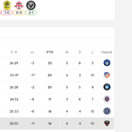
1
-
0
0
-
0
2
-
1
F: A
+/-
PTS
W
D
L
Næste
26:29
-3
23
5
8
5
30:47
-17
20
6
2
10
26:28
-2
20
5
5
8
24:32
-8
17
3
8
7
25:33
-8
16
4
4
10
24:35
-11
16
4
4
10