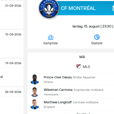
01-08-2026
CF MONTRÉAL
lørdag, 15. august | 23:30
15-08-2026
Kampliste
Statistik
Mål
19-08-2026
MLS
al
Prince-Osei Owusu
Midter fløjspiller
Ghana
Wikelman Carmona
Angribende midtbane
22-08-2026
Venezuela
Matthew Longstaff
Centrale midtbane
England
Se alle