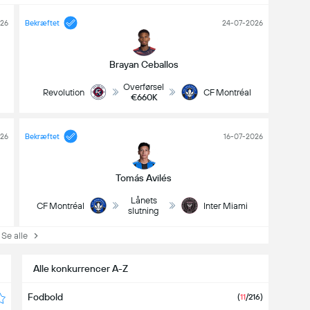
026
Bekræftet
24-07-2026
Brayan Ceballos
Overførsel
Revolution
CF Montréal
€660K
026
Bekræftet
16-07-2026
Tomás Avilés
Lånets
CF Montréal
Inter Miami
slutning
Se alle
Alle konkurrencer A-Z
Fodbold
(
11
/216
)