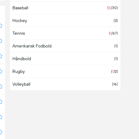
Baseball
(
5
/30
)
Hockey
(
2
)
Tennis
(
1
/67
)
Amerikansk Fodbold
(
1
)
Håndbold
(
1
)
Rugby
(
1
/2
)
Volleyball
(
16
)