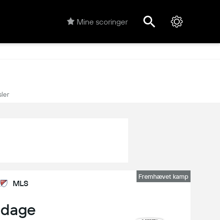
Mine scoringer
ler
Fremhævet kamp
MLS
 dage