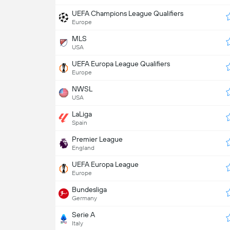
UEFA Champions League Qualifiers
Europe
MLS
USA
UEFA Europa League Qualifiers
Europe
NWSL
USA
LaLiga
Spain
Premier League
England
UEFA Europa League
Europe
Bundesliga
Germany
Serie A
Italy