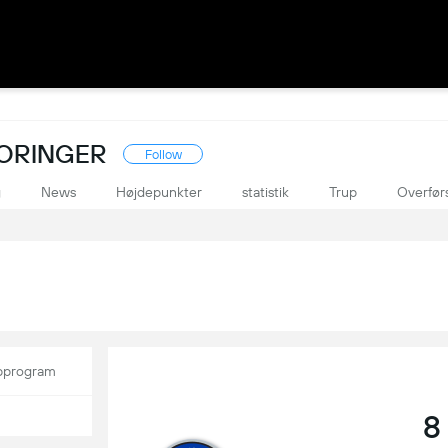
CORINGER
Follow
g
News
Højdepunkter
statistik
Trup
Overførs
program
8