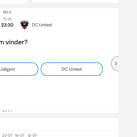
MLS
15-08
23:30
DC United
m vinder?
Uafgjort
DC United
7
23-07
16-07
12-07