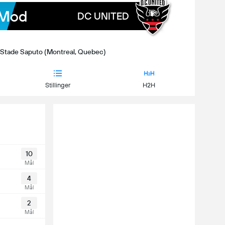
Mod
DC UNITED
 | Stade Saputo (Montreal, Quebec)
Stillinger
H2H
10
Mål
4
Mål
2
Mål