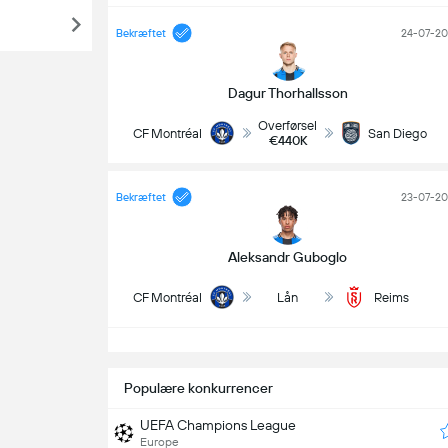
Bekræftet
24-07-2
Dagur Thorhallsson
Overførsel
CF Montréal
San Diego
€440K
Bekræftet
23-07-2
Aleksandr Guboglo
CF Montréal
Lån
Reims
Populære konkurrencer
UEFA Champions League
Europe