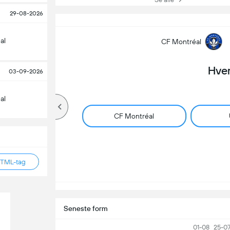
29-08-2026
al
CF Montréal
Hve
03-09-2026
al
CF Montréal
HTML-tag
Seneste form
01-08
25-0