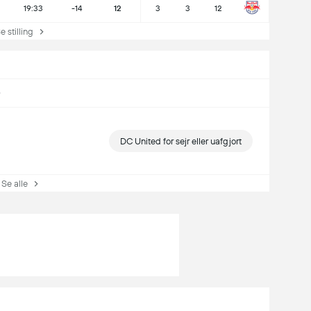
19:33
-14
12
3
3
12
e stilling
0
DC United for sejr eller uafgjort
Se alle