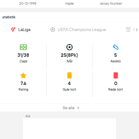
20-12-1998
Højde
Jersey Number
statistik
LaLiga
UEFA Champions League
Co
31/38
25(8Pk)
5
Caps
Mål
Assists
7.6
4
0
Rating
Gule kort
Røde kort
Se alle
Ad