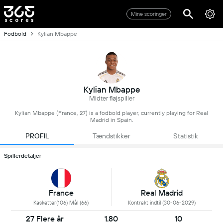
Mine scoringer
Fodbold
Kylian Mbappe
Kylian Mbappe
Midter fløjspiller
Kylian Mbappe (France, 27) is a fodbold player, currently playing for Real
Madrid in Spain.
PROFIL
Tændstikker
Statistik
Spillerdetaljer
France
Real Madrid
Kasketter(106) Mål (66)
Kontrakt indtil (30-06-2029)
27 Flere år
1.80
10