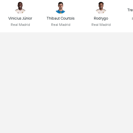
Tre
Vinicius Júnior
Thibaut Courtois
Rodrygo
Real Madrid
Real Madrid
Real Madrid