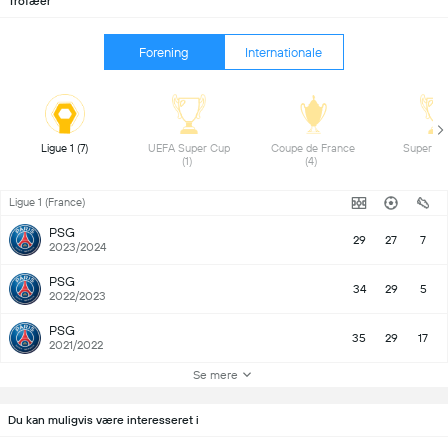
Trofæer
Forening
Internationale
Ligue 1 (7) 
UEFA Super Cup 
Coupe de France 
(1) 
(4) 
Ligue 1 (France)
PSG
29
27
7
2023/2024
PSG
34
29
5
2022/2023
PSG
35
29
17
2021/2022
Se mere
Du kan muligvis være interesseret i