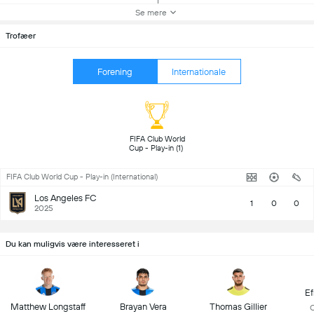
Se mere
Trofæer
Forening
Internationale
FIFA Club World 
Cup - Play-in (1) 
FIFA Club World Cup - Play-in (International)
Los Angeles FC
1
0
0
2025
Du kan muligvis være interesseret i
Ef
Matthew Longstaff
Brayan Vera
Thomas Gillier