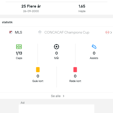
25 Flere år
1.65
26-09-2000
Højde
statistik
MLS
CONCACAF Champions Cup
1/13
0
0
Caps
Mål
Assists
0
0
Gule kort
Røde kort
Se alle
Ad