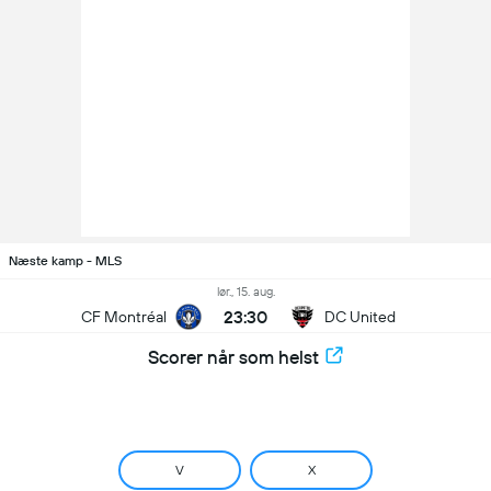
Næste kamp - MLS
lør., 15. aug.
23:30
CF Montréal
DC United
Scorer når som helst
V
X