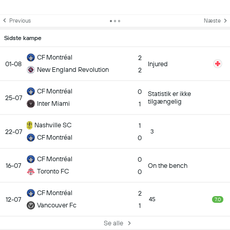
Previous
Næste
Sidste kampe
CF Montréal
2
01-08
Injured
New England Revolution
2
CF Montréal
0
Statistik er ikke
25-07
tilgængelig
Inter Miami
1
Nashville SC
1
22-07
3
CF Montréal
0
CF Montréal
0
16-07
On the bench
Toronto FC
0
CF Montréal
2
12-07
45
7.0
Vancouver Fc
1
Se alle