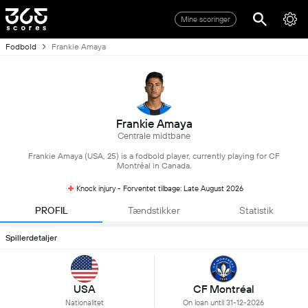
Mine scoringer
Fodbold
Frankie Amaya
Frankie Amaya
Centrale midtbane
Frankie Amaya (USA, 25) is a fodbold player, currently playing for CF
Montréal in Canada.
Knock injury - Forventet tilbage: Late August 2026
PROFIL
Tændstikker
Statistik
Spillerdetaljer
USA
CF Montréal
Nationalitet
On loan until 31-12-2026