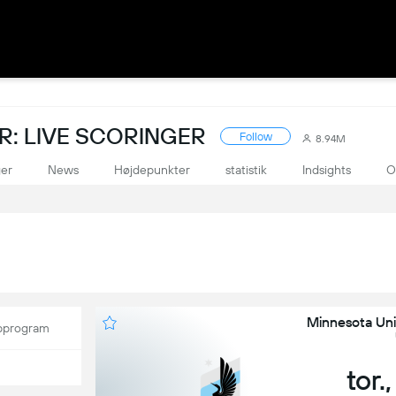
: LIVE SCORINGER
Follow
8.94M
ger
News
Højdepunkter
statistik
Indsights
O
Minnesota Un
program
tor.