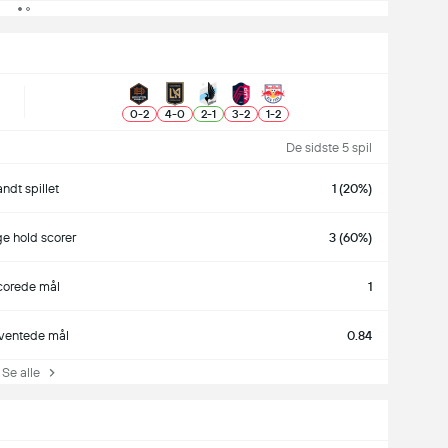
0
-
2
4
-
0
2
-
1
3
-
2
1
-
2
De sidste 5 spil
ndt spillet
1 (20%)
e hold scorer
3 (60%)
corede mål
1
ventede mål
0.84
Se alle