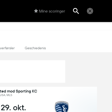
Mine scoringer
verførsler
Geschiedenis
ited mod Sporting KC
USA, MLS
, 29. okt.