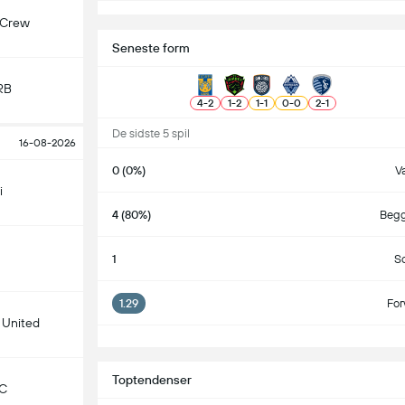
 Crew
Seneste form
RB
4
-
2
1
-
2
1
-
1
0
-
0
2
-
1
De sidste 5 spil
16-08-2026
0 (0%)
Va
i
4 (80%)
Begg
1
S
1.29
For
 United
Toptendenser
KC