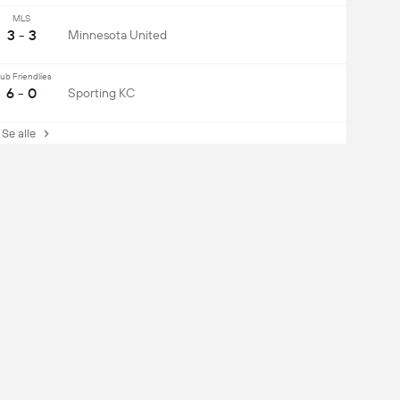
MLS
3 - 3
Minnesota United
ub Friendlies
6 - 0
Sporting KC
Se alle