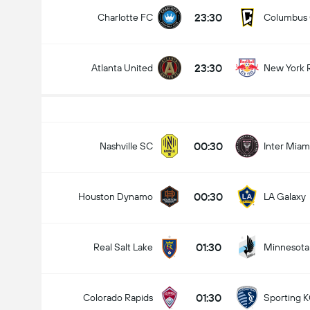
23:30
Charlotte FC
Columbus
23:30
Atlanta United
New York 
00:30
Nashville SC
Inter Miam
00:30
Houston Dynamo
LA Galaxy
01:30
Real Salt Lake
Minnesota
01:30
Colorado Rapids
Sporting 