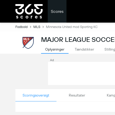
Scores
Fodbold
MLS
Minnesota United mod Sporting KC
MAJOR LEAGUE SOCCER
Oplysninger
Tændstikker
Stillin
Ad
Scoringsoversigt
Resultater
Kamp