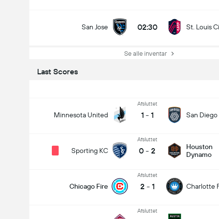
02:30
San Jose
St. Louis C
Se alle inventar
Last Scores
Afsluttet
1
-
1
Minnesota United
San Diego
Afsluttet
Houston
0
-
2
Sporting KC
Dynamo
Afsluttet
2
-
1
Chicago Fire
Charlotte 
Afsluttet