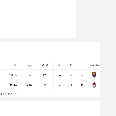
F: A
+/-
PTS
W
D
L
Næste
20:25
-5
24
6
6
6
18:46
-28
14
4
2
12
e stilling