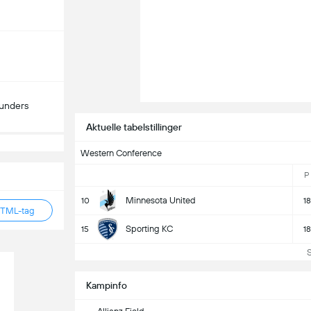
ounders
Aktuelle tabelstillinger
Western Conference
P
Minnesota United
10
18
HTML-tag
Sporting KC
15
18
S
Kampinfo