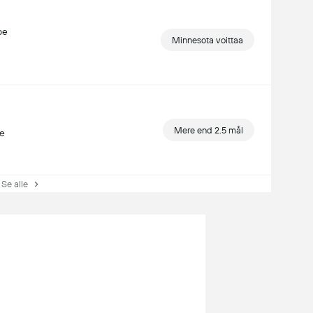
pe
Minnesota voittaa
Mere end 2.5 mål
te
Se alle