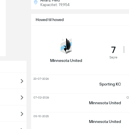
Allianz Field
Kapacitet: 19,954
Hoved til hoved
7
Sejre
Minnesota United
23-07-2026
Sporting KC
07-02-2026
Cl
Minnesota United
05-10-2025
Minnesota United