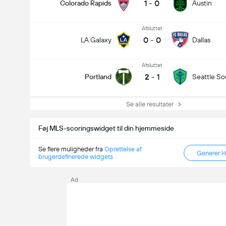
1
-
0
Colorado Rapids
Austin
Afsluttet
0
-
0
LA Galaxy
Dallas
Afsluttet
2
-
1
Portland
Seattle S
Se alle resultater
Føj MLS-scoringswidget til din hjemmeside
Se flere muligheder fra
Oprettelse af
Generer 
brugerdefinerede widgets
Ad