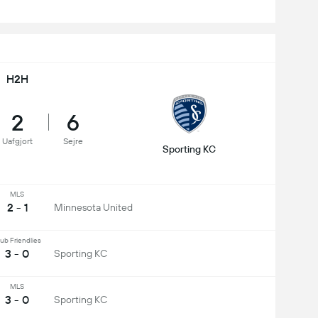
H2H
2
6
Uafgjort
Sejre
Sporting KC
MLS
2 - 1
Minnesota United
ub Friendlies
3 - 0
Sporting KC
MLS
3 - 0
Sporting KC