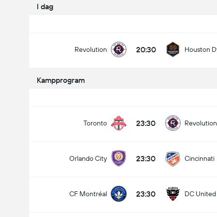
I dag
20:30
Revolution
Houston 
Kampprogram
Antal Mål i Kampen (2.5)
23:30
Toronto
Revolution
Under
Over
23:30
Orlando City
Cincinnati
23:30
CF Montréal
DC United