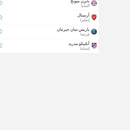
بايرن ميونخ
ألمانيا
أرسنال
إنجلترا
باريس سان جيرمان
فرنسا
أتلتيكو مدريد
إسبانيا