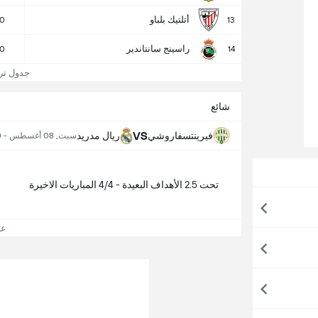
أتلتيك بلباو
0
13
راسينج سانتاندير
0
14
جدول تر
شائع
VS
فيرينتسفاروشي
ريال مدريد
سبت, 08 أغسطس - 5:00 م
تحت 2.5 الأهداف البعيدة - 4/4 المباريات الاخيرة
عر