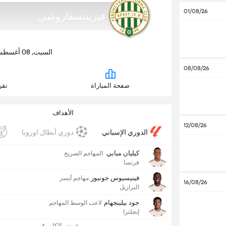
01/08/26
فيرينتسفاروشي
السبت, 08 أغسطس | 05:00 م | جروباما أرينا
08/08/26
صفحة المباراة
تقر
الأهداف
12/08/26
الدوري الإسباني
دوري أبطال اوروبا
كيليان مبابي
المهاجم الصريح
فرنسا
فينيسيوس جونيور
مهاجم أيسر
16/08/26
البرازيل
جود بيلينجهام
لاعب الوسط المهاجم
إنجلترا
عرض الكل