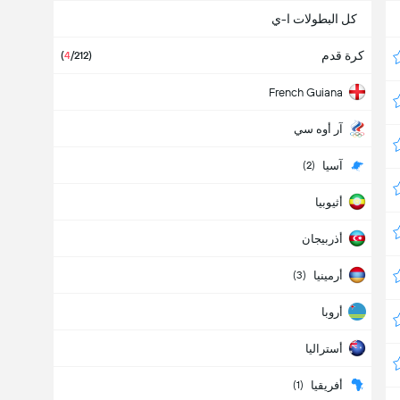
كل البطولات ا-ي
كرة قدم
(
4
/212
)
French Guiana
آر أوه سي
آسيا
(
2
)
أثيوبيا
أذربيجان
أرمينيا
(
3
)
أروبا
أستراليا
أفريقيا
(
1
)