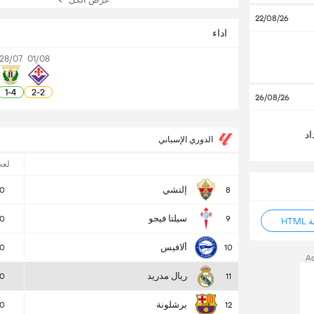
22/08/26
اداء
28/07
01/08
1
-
4
2
-
2
26/08/26
د
الدوري الإسباني
لع
إلتشي
0
8
سيلتا فيجو
0
9
HT
ألافيس
0
10
A
ريال مدريد
0
11
برشلونة
0
12