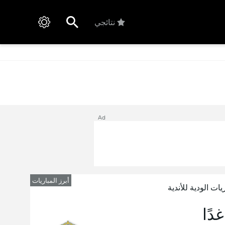
نتائجي
Ad
أبرز المباريات
يات الودية للأندية
غدًا