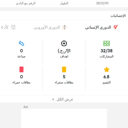
28/12/90
الطول
الرقم مع النادي
الإحصائيات
الدوري الإسباني
الدوري الأوروبي
كأس م
32/38
1(1ر.ج.)
0
المشاركات
اهداف
صناعة
0
5
6.8
التقييم
بطاقات صفراء
بطاقات حمراء
عرض الكل
Ad