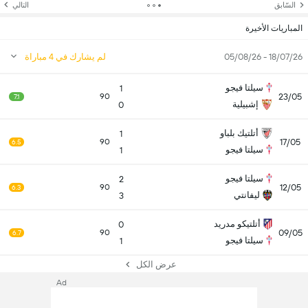
السّابق
التالي
المباريات الأخيرة
18/07/26 - 05/08/26
لم يشارك في 4 مباراة
سيلتا فيجو
1
23/05
90
7.1
إشبيلية
0
أتلتيك بلباو
1
17/05
90
6.5
سيلتا فيجو
1
سيلتا فيجو
2
12/05
90
6.3
ليفانتي
3
أتلتيكو مدريد
0
09/05
90
6.7
سيلتا فيجو
1
عرض الكل
Ad