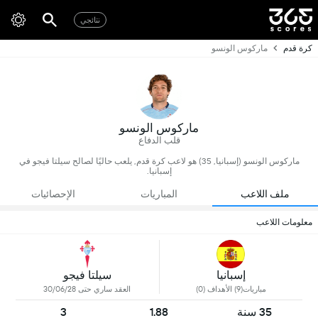
نتائجي
كرة قدم
ماركوس الونسو
ماركوس الونسو
قلب الدفاع
ماركوس الونسو (إسبانيا, 35) هو لاعب كرة قدم, يلعب حاليًا لصالح سيلتا فيجو في
إسبانيا.
ملف اللاعب
المباريات
الإحصائيات
معلومات اللاعب
إسبانيا
سيلتا فيجو
مباريات(9) الأهداف (0)
العقد ساري حتى 30/06/28
35 سنة
1.88
3